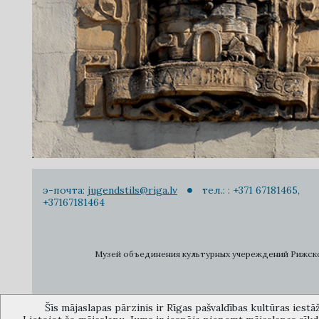
э-почта:
jugendstils@riga.lv
тел.: : +371 67181465,
+37167181464
Музей объединения культурных учереждений Рижского 
Šīs mājaslapas pārzinis ir Rīgas pašvaldības kultūras iestā