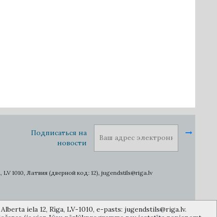
Подписаться на
новости
1010, Латвия (дверной код: 12), jugendstils@riga.lv
lberta iela 12, Rīga, LV-1010, e-pasts: jugendstils@riga.lv.