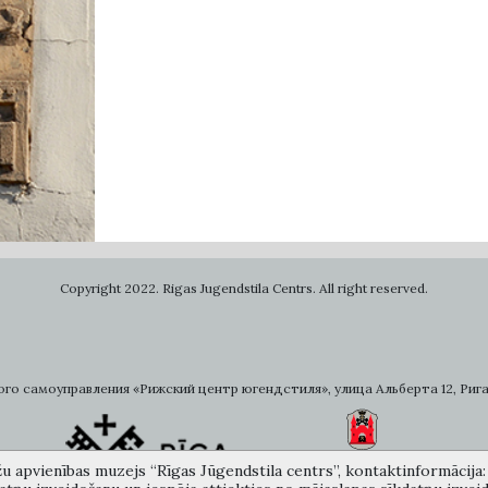
Copyright 2022. Rigas Jugendstila Centrs. All right reserved.
самоуправления «Рижский центр югендстиля», улица Альберта 12, Рига, LV 
žu apvienības muzejs “Rīgas Jūgendstila centrs”, kontaktinformācija: A