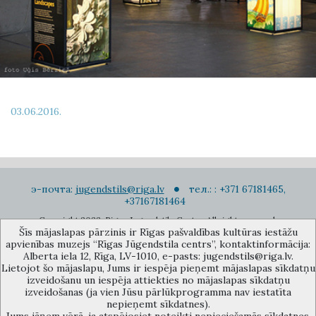
03.06.2016.
э-почта:
jugendstils@riga.lv
тел.: : +371 67181465,
+37167181464
Copyright 2022. Rigas Jugendstila Centrs. All right reserved.
Šīs mājaslapas pārzinis ir Rīgas pašvaldības kultūras iestāžu
Подписаться на новости
apvienības muzejs “Rīgas Jūgendstila centrs”, kontaktinformācija:
Alberta iela 12, Rīga, LV-1010, e-pasts: jugendstils@riga.lv.
Lietojot šo mājaslapu, Jums ir iespēja pieņemt mājaslapas sīkdatņu
izveidošanu un iespēja attiekties no mājaslapas sīkdatņu
izveidošanas (ja vien Jūsu pārlūkprogramma nav iestatīta
nepieņemt sīkdatnes).