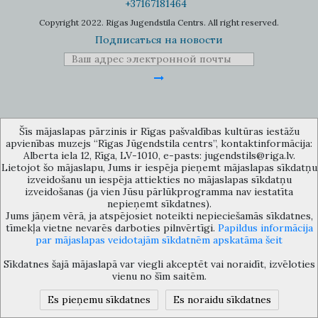
+37167181464
Copyright 2022. Rigas Jugendstila Centrs. All right reserved.
Подписаться на новости
Музей объединения культурных учереждений Рижского
Šīs mājaslapas pārzinis ir Rīgas pašvaldības kultūras iestāžu
самоуправления «Рижский центр югендстиля», улица Альберта 12,
apvienības muzejs “Rīgas Jūgendstila centrs”, kontaktinformācija:
Рига, LV 1010, Латвия (дверной код: 12), jugendstils@riga.lv
Alberta iela 12, Rīga, LV-1010, e-pasts: jugendstils@riga.lv.
Lietojot šo mājaslapu, Jums ir iespēja pieņemt mājaslapas sīkdatņu
izveidošanu un iespēja attiekties no mājaslapas sīkdatņu
izveidošanas (ja vien Jūsu pārlūkprogramma nav iestatīta
nepieņemt sīkdatnes).
Jums jāņem vērā, ja atspējosiet noteikti nepieciešamās sīkdatnes,
tīmekļa vietne nevarēs darboties pilnvērtīgi.
Papildus informācija
par mājaslapas veidotajām sīkdatnēm apskatāma šeit
Sīkdatnes šajā mājaslapā var viegli akceptēt vai noraidīt, izvēloties
vienu no šīm saitēm.
Es pieņemu sīkdatnes
Es noraidu sīkdatnes