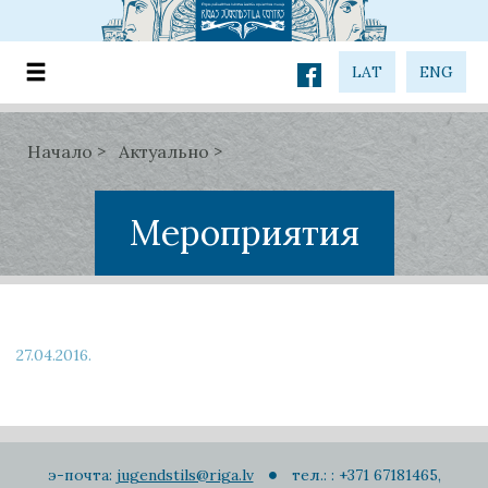
LAT
ENG
Начало
Актуально
Мероприятия
27.04.2016.
э-почта:
jugendstils@riga.lv
тел.: : +371 67181465,