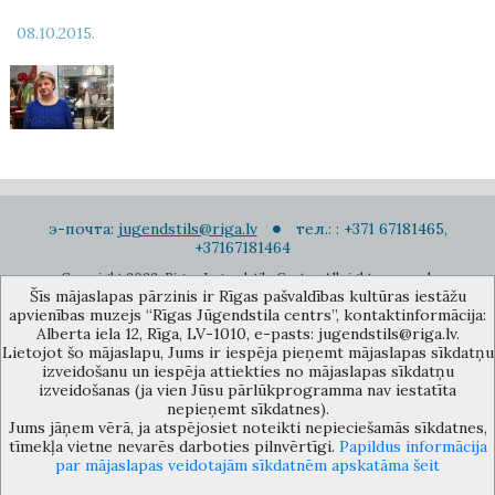
08.10.2015.
э-почта:
jugendstils@riga.lv
тел.: : +371 67181465,
+37167181464
Copyright 2022. Rigas Jugendstila Centrs. All right reserved.
Šīs mājaslapas pārzinis ir Rīgas pašvaldības kultūras iestāžu
Подписаться на новости
apvienības muzejs “Rīgas Jūgendstila centrs”, kontaktinformācija:
Alberta iela 12, Rīga, LV-1010, e-pasts: jugendstils@riga.lv.
Lietojot šo mājaslapu, Jums ir iespēja pieņemt mājaslapas sīkdatņu
izveidošanu un iespēja attiekties no mājaslapas sīkdatņu
izveidošanas (ja vien Jūsu pārlūkprogramma nav iestatīta
nepieņemt sīkdatnes).
Jums jāņem vērā, ja atspējosiet noteikti nepieciešamās sīkdatnes,
Музей объединения культурных учереждений Рижского
tīmekļa vietne nevarēs darboties pilnvērtīgi.
Papildus informācija
самоуправления «Рижский центр югендстиля», улица Альберта 12,
par mājaslapas veidotajām sīkdatnēm apskatāma šeit
Рига, LV 1010, Латвия (дверной код: 12), jugendstils@riga.lv