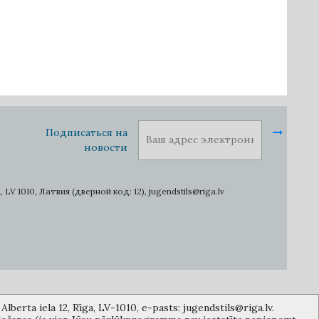
Подписаться на
новости
1010, Латвия (дверной код: 12), jugendstils@riga.lv
lberta iela 12, Rīga, LV-1010, e-pasts: jugendstils@riga.lv.