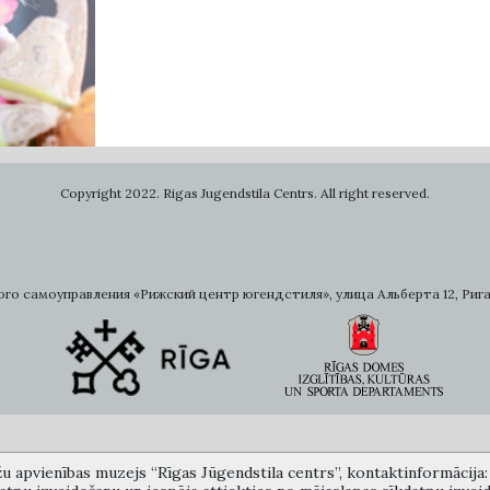
Copyright 2022. Rigas Jugendstila Centrs. All right reserved.
самоуправления «Рижский центр югендстиля», улица Альберта 12, Рига, LV 
žu apvienības muzejs “Rīgas Jūgendstila centrs”, kontaktinformācija: A