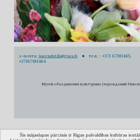
э-почта:
jugendstils@riga.lv
тел.: : +371 67181465,
+37167181464
Музей объединения культурных учереждений Рижского 
Šīs mājaslapas pārzinis ir Rīgas pašvaldības kultūras iestā