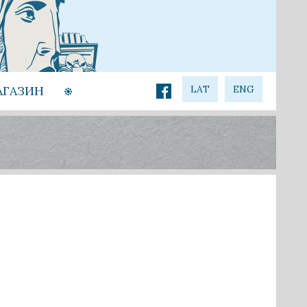
АГАЗИН
LAT
ENG