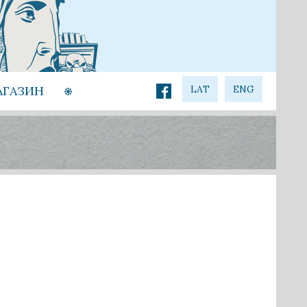
АГАЗИН
LAT
ENG