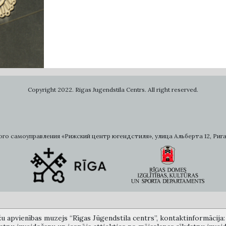
Copyright 2022. Rigas Jugendstila Centrs. All right reserved.
самоуправления «Рижский центр югендстиля», улица Альберта 12, Рига, LV 
žu apvienības muzejs “Rīgas Jūgendstila centrs”, kontaktinformācija: A