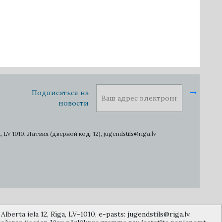
Подписаться на
новости
1010, Латвия (дверной код: 12), jugendstils@riga.lv
lberta iela 12, Rīga, LV-1010, e-pasts: jugendstils@riga.lv.