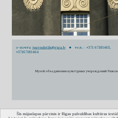
э-почта:
jugendstils@riga.lv
тел.: : +371 67181465,
+37167181464
Музей объединения культурных учереждений Рижского 
Šīs mājaslapas pārzinis ir Rīgas pašvaldības kultūras iestā