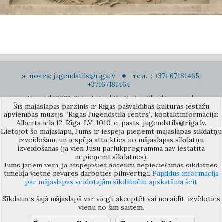
э-почта:
jugendstils@riga.lv
тел.: : +371 67181465,
+37167181464
Copyright 2022. Rigas Jugendstila Centrs. All right reserved.
Šīs mājaslapas pārzinis ir Rīgas pašvaldības kultūras iestāžu
Подписаться на новости
apvienības muzejs “Rīgas Jūgendstila centrs”, kontaktinformācija:
Alberta iela 12, Rīga, LV-1010, e-pasts: jugendstils@riga.lv.
Lietojot šo mājaslapu, Jums ir iespēja pieņemt mājaslapas sīkdatņu
izveidošanu un iespēja attiekties no mājaslapas sīkdatņu
izveidošanas (ja vien Jūsu pārlūkprogramma nav iestatīta
nepieņemt sīkdatnes).
Jums jāņem vērā, ja atspējosiet noteikti nepieciešamās sīkdatnes,
Музей объединения культурных учереждений Рижского
tīmekļa vietne nevarēs darboties pilnvērtīgi.
Papildus informācija
самоуправления «Рижский центр югендстиля», улица Альберта 12,
par mājaslapas veidotajām sīkdatnēm apskatāma šeit
Рига, LV 1010, Латвия (дверной код: 12), jugendstils@riga.lv
Sīkdatnes šajā mājaslapā var viegli akceptēt vai noraidīt, izvēloties
vienu no šīm saitēm.