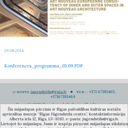
29.08.2014.
Konferences_programma_05.09.PDF
э-почта:
jugendstils@riga.lv
тел.: : +371 67181465,
+37167181464
Copyright 2022. Rigas Jugendstila Centrs. All right reserved.
Šīs mājaslapas pārzinis ir Rīgas pašvaldības kultūras iestāžu
Подписаться на новости
apvienības muzejs “Rīgas Jūgendstila centrs”, kontaktinformācija:
Alberta iela 12, Rīga, LV-1010, e-pasts: jugendstils@riga.lv.
Lietojot šo mājaslapu, Jums ir iespēja pieņemt mājaslapas sīkdatņu