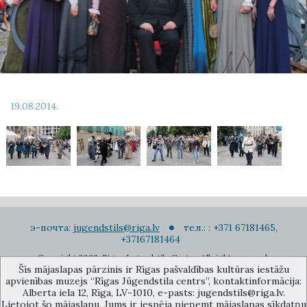
19.08.2014.
э-почта:
jugendstils@riga.lv
тел.: : +371 67181465,
+37167181464
Copyright 2022. Rigas Jugendstila Centrs. All right reserved.
Šīs mājaslapas pārzinis ir Rīgas pašvaldības kultūras iestāžu
Подписаться на новости
apvienības muzejs “Rīgas Jūgendstila centrs”, kontaktinformācija:
Alberta iela 12, Rīga, LV-1010, e-pasts: jugendstils@riga.lv.
Lietojot šo mājaslapu, Jums ir iespēja pieņemt mājaslapas sīkdatņu