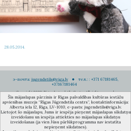
28.05.2014.
э-почта:
jugendstils@riga.lv
тел.: : +371 67181465,
+37167181464
Copyright 2022. Rigas Jugendstila Centrs. All right reserved.
Šīs mājaslapas pārzinis ir Rīgas pašvaldības kultūras iestāžu
Подписаться на новости
apvienības muzejs “Rīgas Jūgendstila centrs”, kontaktinformācija:
Alberta iela 12, Rīga, LV-1010, e-pasts: jugendstils@riga.lv.
Lietojot šo mājaslapu, Jums ir iespēja pieņemt mājaslapas sīkdatņu
izveidošanu un iespēja attiekties no mājaslapas sīkdatņu
izveidošanas (ja vien Jūsu pārlūkprogramma nav iestatīta
nepieņemt sīkdatnes).