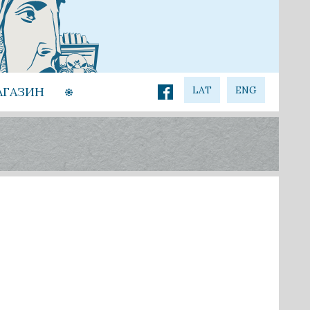
АГАЗИН
LAT
ENG