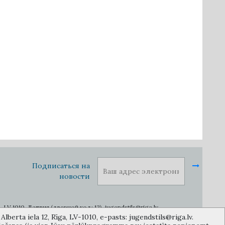
Подписаться на
новости
1010, Латвия (дверной код: 12), jugendstils@riga.lv
lberta iela 12, Rīga, LV-1010, e-pasts: jugendstils@riga.lv.