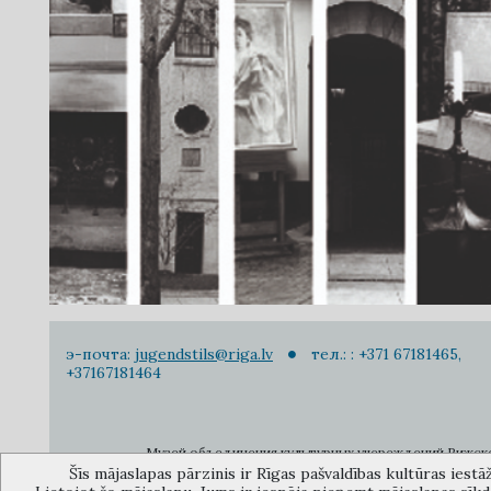
э-почта:
jugendstils@riga.lv
тел.: : +371 67181465,
+37167181464
Музей объединения культурных учереждений Рижского 
Šīs mājaslapas pārzinis ir Rīgas pašvaldības kultūras iestā