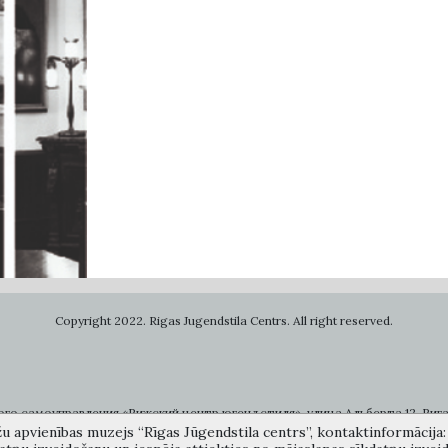
Copyright 2022. Rigas Jugendstila Centrs. All right reserved.
самоуправления «Рижский центр югендстиля», улица Альберта 12, Рига, LV 
žu apvienības muzejs “Rīgas Jūgendstila centrs”, kontaktinformācija: A