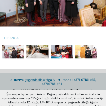
17.10.2013.
э-почта:
jugendstils@riga.lv
тел.: : +371 67181465,
+37167181464
Copyright 2022. Rigas Jugendstila Centrs. All right reserved.
Šīs mājaslapas pārzinis ir Rīgas pašvaldības kultūras iestāžu
Подписаться на новости
apvienības muzejs “Rīgas Jūgendstila centrs”, kontaktinformācija:
Alberta iela 12, Rīga, LV-1010, e-pasts: jugendstils@riga.lv.