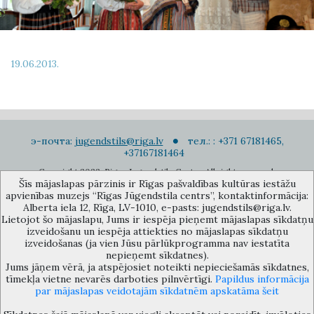
19.06.2013.
э-почта:
jugendstils@riga.lv
тел.: : +371 67181465,
+37167181464
Copyright 2022. Rigas Jugendstila Centrs. All right reserved.
Šīs mājaslapas pārzinis ir Rīgas pašvaldības kultūras iestāžu
Подписаться на новости
apvienības muzejs “Rīgas Jūgendstila centrs”, kontaktinformācija:
Alberta iela 12, Rīga, LV-1010, e-pasts: jugendstils@riga.lv.
Lietojot šo mājaslapu, Jums ir iespēja pieņemt mājaslapas sīkdatņu
izveidošanu un iespēja attiekties no mājaslapas sīkdatņu
izveidošanas (ja vien Jūsu pārlūkprogramma nav iestatīta
nepieņemt sīkdatnes).
Jums jāņem vērā, ja atspējosiet noteikti nepieciešamās sīkdatnes,
Музей объединения культурных учереждений Рижского
tīmekļa vietne nevarēs darboties pilnvērtīgi.
Papildus informācija
самоуправления «Рижский центр югендстиля», улица Альберта 12,
par mājaslapas veidotajām sīkdatnēm apskatāma šeit
Рига, LV 1010, Латвия (дверной код: 12), jugendstils@riga.lv