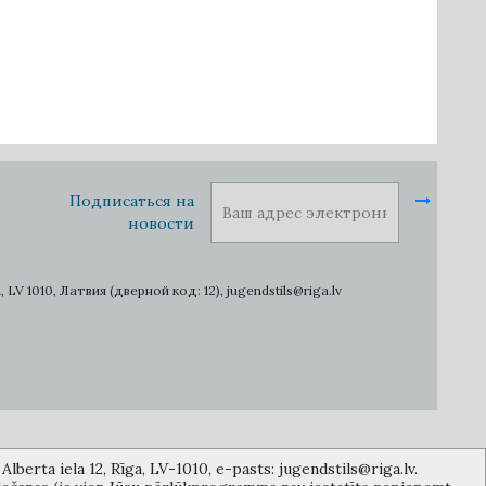
Подписаться на
новости
1010, Латвия (дверной код: 12), jugendstils@riga.lv
lberta iela 12, Rīga, LV-1010, e-pasts: jugendstils@riga.lv.