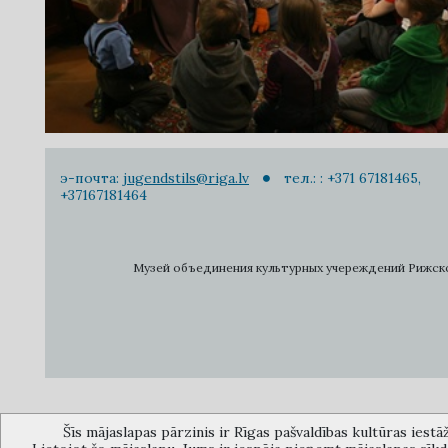
э-почта:
jugendstils@riga.lv
тел.: : +371 67181465,
+37167181464
Музей объединения культурных учереждений Рижского 
Šīs mājaslapas pārzinis ir Rīgas pašvaldības kultūras iestā