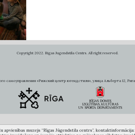
Copyright 2022. Rigas Jugendstila Centrs. All right reserved.
самоуправления «Рижский центр югендстиля», улица Альберта 12, Рига, LV 
žu apvienības muzejs “Rīgas Jūgendstila centrs”, kontaktinformācija: A