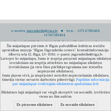
э-почта:
jugendstils@riga.lv
тел.: : +371 67181465,
+37167181464
Copyright 2022. Rigas Jugendstila Centrs. All right reserved.
Šīs mājaslapas pārzinis ir Rīgas pašvaldības kultūras iestāžu
Подписаться на новости
apvienības muzejs “Rīgas Jūgendstila centrs”, kontaktinformācija:
Alberta iela 12, Rīga, LV-1010, e-pasts: jugendstils@riga.lv.
Lietojot šo mājaslapu, Jums ir iespēja pieņemt mājaslapas sīkdatņu
izveidošanu un iespēja attiekties no mājaslapas sīkdatņu
izveidošanas (ja vien Jūsu pārlūkprogramma nav iestatīta
nepieņemt sīkdatnes).
Jums jāņem vērā, ja atspējosiet noteikti nepieciešamās sīkdatnes,
Музей объединения культурных учереждений Рижского
tīmekļa vietne nevarēs darboties pilnvērtīgi.
Papildus informācija
самоуправления «Рижский центр югендстиля», улица Альберта 12,
par mājaslapas veidotajām sīkdatnēm apskatāma šeit
Рига, LV 1010, Латвия (дверной код: 12), jugendstils@riga.lv
Sīkdatnes šajā mājaslapā var viegli akceptēt vai noraidīt, izvēloties
vienu no šīm saitēm.
Es pieņemu sīkdatnes
Es noraidu sīkdatnes