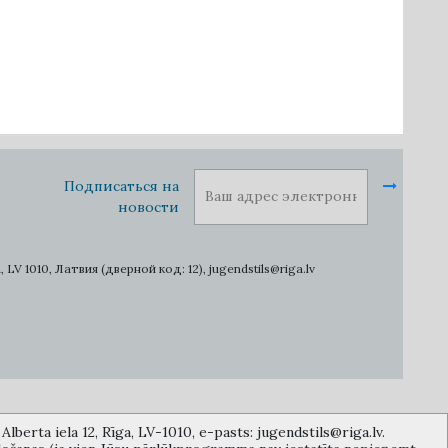
Подписаться на
новости
1010, Латвия (дверной код: 12), jugendstils@riga.lv
lberta iela 12, Rīga, LV-1010, e-pasts: jugendstils@riga.lv.