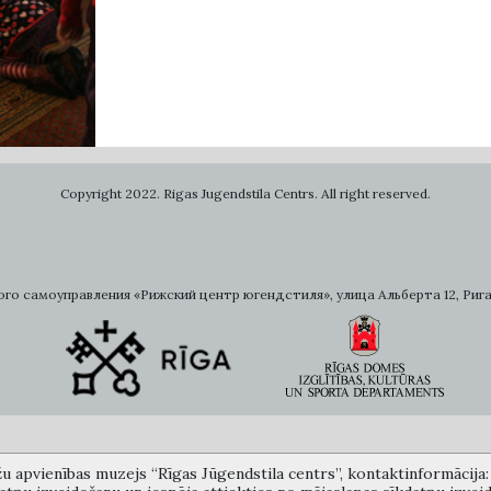
Copyright 2022. Rigas Jugendstila Centrs. All right reserved.
самоуправления «Рижский центр югендстиля», улица Альберта 12, Рига, LV 
žu apvienības muzejs “Rīgas Jūgendstila centrs”, kontaktinformācija: A