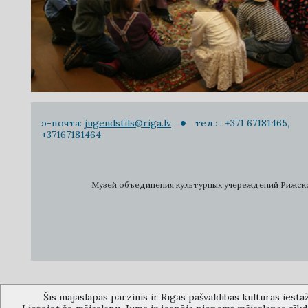
э-почта:
jugendstils@riga.lv
тел.: : +371 67181465,
+37167181464
Музей объединения культурных учереждений Рижского 
Šīs mājaslapas pārzinis ir Rīgas pašvaldības kultūras iestā