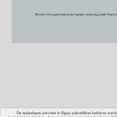
Музей объединения культурных учереждений Рижского 
Šīs mājaslapas pārzinis ir Rīgas pašvaldības kultūras iestā