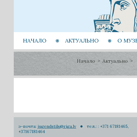
НАЧАЛО
АКТУАЛЬНО
О МУЗ
Начало
Актуально
э-почта:
jugendstils@riga.lv
тел.: : +371 67181465,
+37167181464