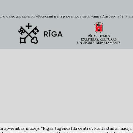
самоуправления «Рижский центр югендстиля», улица Альберта 12, Рига, LV 
žu apvienības muzejs “Rīgas Jūgendstila centrs”, kontaktinformācija: A