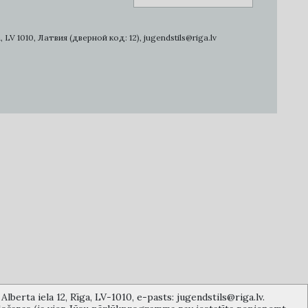
1010, Латвия (дверной код: 12), jugendstils@riga.lv
lberta iela 12, Rīga, LV-1010, e-pasts: jugendstils@riga.lv.