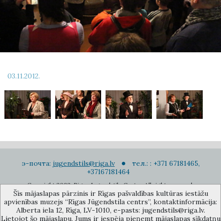
03.11.2012.
э-почта:
jugendstils@riga.lv
тел.: : +371 67181465,
+37167181464
Copyright 2022. Rigas Jugendstila Centrs. All right reserved.
Šīs mājaslapas pārzinis ir Rīgas pašvaldības kultūras iestāžu
Подписаться на новости
apvienības muzejs “Rīgas Jūgendstila centrs”, kontaktinformācija:
Alberta iela 12, Rīga, LV-1010, e-pasts: jugendstils@riga.lv.
Lietojot šo mājaslapu, Jums ir iespēja pieņemt mājaslapas sīkdatņu