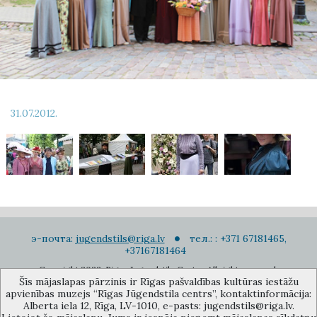
31.07.2012.
э-почта:
jugendstils@riga.lv
тел.: : +371 67181465,
+37167181464
Copyright 2022. Rigas Jugendstila Centrs. All right reserved.
Šīs mājaslapas pārzinis ir Rīgas pašvaldības kultūras iestāžu
Подписаться на новости
apvienības muzejs “Rīgas Jūgendstila centrs”, kontaktinformācija:
Alberta iela 12, Rīga, LV-1010, e-pasts: jugendstils@riga.lv.