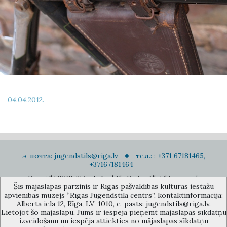
04.04.2012.
э-почта:
jugendstils@riga.lv
тел.: : +371 67181465,
+37167181464
Copyright 2022. Rigas Jugendstila Centrs. All right reserved.
Šīs mājaslapas pārzinis ir Rīgas pašvaldības kultūras iestāžu
Подписаться на новости
apvienības muzejs “Rīgas Jūgendstila centrs”, kontaktinformācija:
Alberta iela 12, Rīga, LV-1010, e-pasts: jugendstils@riga.lv.
Lietojot šo mājaslapu, Jums ir iespēja pieņemt mājaslapas sīkdatņu
izveidošanu un iespēja attiekties no mājaslapas sīkdatņu