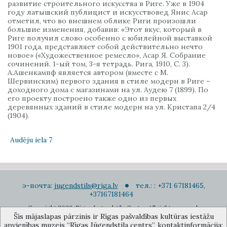
развитие строительного искусства в Риге. Уже в 1904
году латышский публицист и искусствовед Янис Асар
отметил, что во внешнем облике Риги произошли
большие изменения, добавив: «Этот вкус, который в
Риге получил слово особенно с юбилейной выставкой
1901 года, представляет собой действительно нечто
новое» («Художественное ремесло», Асар Я. Собрание
сочинений. 1-ый том, 3-я тетрадь. Рига, 1910, С. 3).
А.Ашенкампф является автором (вместе с М.
Шервинским) первого здания в стиле модерн в Риге –
доходного дома с магазинами на ул. Аудею 7 (1899). По
его проекту построено также одно из первых
деревянных зданий в стиле модерн на ул. Кристапа 2/4
(1904).
Audēju iela 7
э-почта:
jugendstils@riga.lv
тел.: : +371 67181465,
+37167181464
Copyright 2022. Rigas Jugendstila Centrs. All right reserved.
Šīs mājaslapas pārzinis ir Rīgas pašvaldības kultūras iestāžu
Подписаться на новости
apvienības muzejs “Rīgas Jūgendstila centrs”, kontaktinformācija: