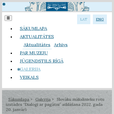
LAT
ENG
SĀKUMLAPA
AKTUALITĀTES
Aktualitātes
Arhīvs
PAR MUZEJU
JŪGENDSTILS RĪGĀ
GALERIJA
VEIKALS
Sākumlapa
Galerija
Slovāku mākslinieku rotu
izstādes “Dialogi ar pagātni” atklāšana 2022. gada
20. janvārī