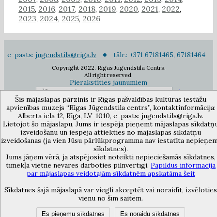
2015
2016
2017
2018
2019
2020
2021
2022
,
,
,
,
,
,
,
,
2023
2024
2025
2026
,
,
,
e-pasts:
jugendstils@riga.lv
tālr.: +371 67181465, 67181464
Copyright 2022. Rigas Jugendstila Centrs.
All right reserved.
Pierakstīties jaunumiem
Šīs mājaslapas pārzinis ir Rīgas pašvaldības kultūras iestāžu
apvienības muzejs “Rīgas Jūgendstila centrs”, kontaktinformācija:
Rīgas pašvaldības kultūras iestāžu apvienības muzejs “Rīgas Jūgendstila
Alberta iela 12, Rīga, LV-1010, e-pasts: jugendstils@riga.lv.
centrs”, Alberta iela 12, Rīga, LV 1010, Latvija (durvju kods: 12),
Lietojot šo mājaslapu, Jums ir iespēja pieņemt mājaslapas sīkdatņ
jugendstils@riga.lv
izveidošanu un iespēja attiekties no mājaslapas sīkdatņu
izveidošanas (ja vien Jūsu pārlūkprogramma nav iestatīta nepieņe
sīkdatnes).
Jums jāņem vērā, ja atspējosiet noteikti nepieciešamās sīkdatnes,
tīmekļa vietne nevarēs darboties pilnvērtīgi.
Papildus informācija
par mājaslapas veidotajām sīkdatnēm apskatāma šeit
Sīkdatnes šajā mājaslapā var viegli akceptēt vai noraidīt, izvēloties
vienu no šīm saitēm.
Es pieņemu sīkdatnes
Es noraidu sīkdatnes