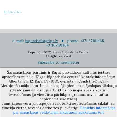
16.04.2026.
e-mail:
jugendstils@riga.lv
phone: +371 67181465,
+37167181464
Copyright 2022. Rigas Jugendstila Centrs.
All right reserved.
Subscribe to newsletter
Šīs mājaslapas pārzinis ir Rīgas pašvaldības kultūras iestāžu
apvienības muzejs “Rīgas Jūgendstila centrs”, kontaktinformācija:
Alberta iela 12, Rīga, LV-1010, e-pasts: jugendstils@riga.lv.
Lietojot šo mājaslapu, Jums ir iespēja pieņemt mājaslapas sīkdatņu
izveidošanu un iespēja attiekties no mājaslapas sīkdatņu
The Anti-Bureaucracy Centre of the Riga City Council (phone: 67026859,
izveidošanas (ja vien Jūsu pārlūkprogramma nav iestatīta
67012031, e-mail: bac@riga.lv) performs functions of a contact point in
nepieņemt sīkdatnes).
the Municipality of Riga, providing necessary protection and
Jums jāņem vērā, ja atspējosiet noteikti nepieciešamās sīkdatnes,
confidentiality to a person who informs about possible conflicts of
tīmekļa vietne nevarēs darboties pilnvērtīgi.
Papildus informācija
interest or other corrupt deals of officials in the Department or its
par mājaslapas veidotajām sīkdatnēm apskatāma šeit
subordinate bodies.