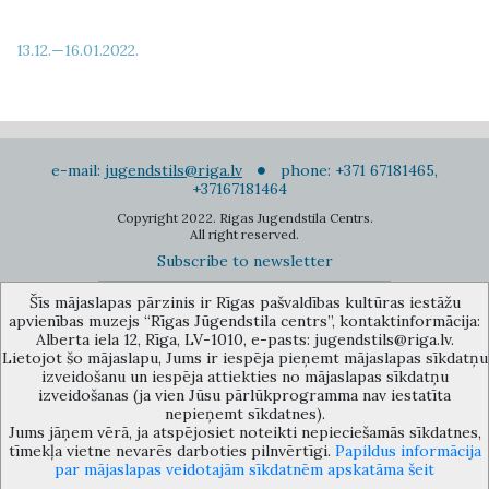
13.12.—16.01.2022.
e-mail:
jugendstils@riga.lv
phone: +371 67181465,
+37167181464
Copyright 2022. Rigas Jugendstila Centrs.
All right reserved.
Subscribe to newsletter
Šīs mājaslapas pārzinis ir Rīgas pašvaldības kultūras iestāžu
apvienības muzejs “Rīgas Jūgendstila centrs”, kontaktinformācija:
Alberta iela 12, Rīga, LV-1010, e-pasts: jugendstils@riga.lv.
Lietojot šo mājaslapu, Jums ir iespēja pieņemt mājaslapas sīkdatņu
izveidošanu un iespēja attiekties no mājaslapas sīkdatņu
The Anti-Bureaucracy Centre of the Riga City Council (phone: 67026859,
izveidošanas (ja vien Jūsu pārlūkprogramma nav iestatīta
67012031, e-mail: bac@riga.lv) performs functions of a contact point in
nepieņemt sīkdatnes).
the Municipality of Riga, providing necessary protection and
Jums jāņem vērā, ja atspējosiet noteikti nepieciešamās sīkdatnes,
confidentiality to a person who informs about possible conflicts of
tīmekļa vietne nevarēs darboties pilnvērtīgi.
Papildus informācija
interest or other corrupt deals of officials in the Department or its
par mājaslapas veidotajām sīkdatnēm apskatāma šeit
subordinate bodies.