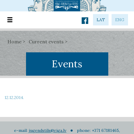
LAT
ENG
Home
Current events
Events
12.12.2014.
e-mail:
jugendstils@riga.lv
phone: +371 67181465,