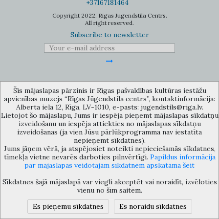
+37167181464
Copyright 2022. Rigas Jugendstila Centrs.
All right reserved.
Subscribe to newsletter
Šīs mājaslapas pārzinis ir Rīgas pašvaldības kultūras iestāžu
The Anti-Bureaucracy Centre of the Riga City Council (phone: 67026859,
apvienības muzejs “Rīgas Jūgendstila centrs”, kontaktinformācija:
67012031, e-mail: bac@riga.lv) performs functions of a contact point in
the Municipality of Riga, providing necessary protection and
Alberta iela 12, Rīga, LV-1010, e-pasts: jugendstils@riga.lv.
confidentiality to a person who informs about possible conflicts of
Lietojot šo mājaslapu, Jums ir iespēja pieņemt mājaslapas sīkdatņu
interest or other corrupt deals of officials in the Department or its
izveidošanu un iespēja attiekties no mājaslapas sīkdatņu
subordinate bodies.
izveidošanas (ja vien Jūsu pārlūkprogramma nav iestatīta
nepieņemt sīkdatnes).
Jums jāņem vērā, ja atspējosiet noteikti nepieciešamās sīkdatnes,
tīmekļa vietne nevarēs darboties pilnvērtīgi.
Papildus informācija
par mājaslapas veidotajām sīkdatnēm apskatāma šeit
Sīkdatnes šajā mājaslapā var viegli akceptēt vai noraidīt, izvēloties
vienu no šīm saitēm.
Es pieņemu sīkdatnes
Es noraidu sīkdatnes