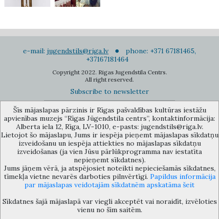
e-mail:
jugendstils@riga.lv
phone: +371 67181465,
+37167181464
Copyright 2022. Rigas Jugendstila Centrs.
All right reserved.
Subscribe to newsletter
Šīs mājaslapas pārzinis ir Rīgas pašvaldības kultūras iestāžu
apvienības muzejs “Rīgas Jūgendstila centrs”, kontaktinformācija:
Alberta iela 12, Rīga, LV-1010, e-pasts: jugendstils@riga.lv.
Lietojot šo mājaslapu, Jums ir iespēja pieņemt mājaslapas sīkdatņu
izveidošanu un iespēja attiekties no mājaslapas sīkdatņu
The Anti-Bureaucracy Centre of the Riga City Council (phone: 67026859,
izveidošanas (ja vien Jūsu pārlūkprogramma nav iestatīta
67012031, e-mail: bac@riga.lv) performs functions of a contact point in
nepieņemt sīkdatnes).
the Municipality of Riga, providing necessary protection and
Jums jāņem vērā, ja atspējosiet noteikti nepieciešamās sīkdatnes,
confidentiality to a person who informs about possible conflicts of
tīmekļa vietne nevarēs darboties pilnvērtīgi.
Papildus informācija
interest or other corrupt deals of officials in the Department or its
par mājaslapas veidotajām sīkdatnēm apskatāma šeit
subordinate bodies.
Sīkdatnes šajā mājaslapā var viegli akceptēt vai noraidīt, izvēloties
vienu no šīm saitēm.