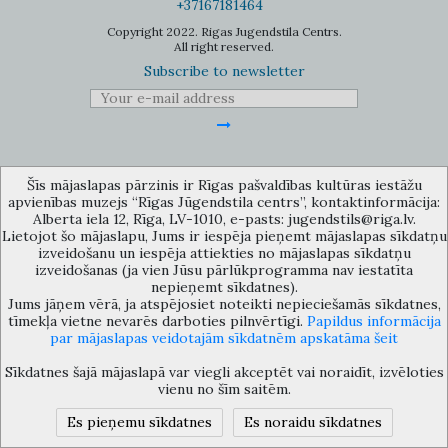
+37167181464
Copyright 2022. Rigas Jugendstila Centrs.
All right reserved.
Subscribe to newsletter
Šīs mājaslapas pārzinis ir Rīgas pašvaldības kultūras iestāžu
The Anti-Bureaucracy Centre of the Riga City Council (phone: 67026859,
apvienības muzejs “Rīgas Jūgendstila centrs”, kontaktinformācija:
67012031, e-mail: bac@riga.lv) performs functions of a contact point in
the Municipality of Riga, providing necessary protection and
Alberta iela 12, Rīga, LV-1010, e-pasts: jugendstils@riga.lv.
confidentiality to a person who informs about possible conflicts of
Lietojot šo mājaslapu, Jums ir iespēja pieņemt mājaslapas sīkdatņu
interest or other corrupt deals of officials in the Department or its
izveidošanu un iespēja attiekties no mājaslapas sīkdatņu
subordinate bodies.
izveidošanas (ja vien Jūsu pārlūkprogramma nav iestatīta
nepieņemt sīkdatnes).
Jums jāņem vērā, ja atspējosiet noteikti nepieciešamās sīkdatnes,
tīmekļa vietne nevarēs darboties pilnvērtīgi.
Papildus informācija
par mājaslapas veidotajām sīkdatnēm apskatāma šeit
Sīkdatnes šajā mājaslapā var viegli akceptēt vai noraidīt, izvēloties
vienu no šīm saitēm.
Es pieņemu sīkdatnes
Es noraidu sīkdatnes