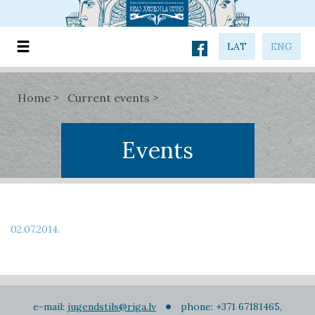
LAT
ENG
Home
Current events
Events
02.07.2014.
e-mail:
jugendstils@riga.lv
phone: +371 67181465,