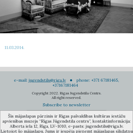
11.03.2014.
e-mail:
jugendstils@riga.lv
phone: +371 67181465,
+37167181464
Copyright 2022. Rigas Jugendstila Centrs.
All right reserved.
Subscribe to newsletter
Šīs mājaslapas pārzinis ir Rīgas pašvaldības kultūras iestāžu
apvienības muzejs “Rīgas Jūgendstila centrs”, kontaktinformācija:
Alberta iela 12, Rīga, LV-1010, e-pasts: jugendstils@riga.lv.
Lietojot šo mājaslapu, Jums ir iespēja pieņemt mājaslapas sīkdatņu