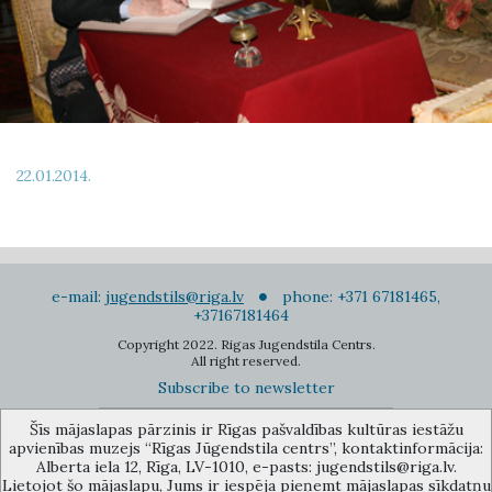
22.01.2014.
e-mail:
jugendstils@riga.lv
phone: +371 67181465,
+37167181464
Copyright 2022. Rigas Jugendstila Centrs.
All right reserved.
Subscribe to newsletter
Šīs mājaslapas pārzinis ir Rīgas pašvaldības kultūras iestāžu
apvienības muzejs “Rīgas Jūgendstila centrs”, kontaktinformācija:
Alberta iela 12, Rīga, LV-1010, e-pasts: jugendstils@riga.lv.
Lietojot šo mājaslapu, Jums ir iespēja pieņemt mājaslapas sīkdatņu