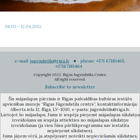
08.03.—12.04.2013.
e-mail:
jugendstils@riga.lv
phone: +371 67181465,
+37167181464
Copyright 2022. Rigas Jugendstila Centrs.
All right reserved.
Subscribe to newsletter
Šīs mājaslapas pārzinis ir Rīgas pašvaldības kultūras iestāžu
apvienības muzejs “Rīgas Jūgendstila centrs”, kontaktinformācija:
Alberta iela 12, Rīga, LV-1010, e-pasts: jugendstils@riga.lv.
Lietojot šo mājaslapu, Jums ir iespēja pieņemt mājaslapas sīkdatņu
izveidošanu un iespēja attiekties no mājaslapas sīkdatņu
The Anti-Bureaucracy Centre of the Riga City Council (phone: 67026859,
izveidošanas (ja vien Jūsu pārlūkprogramma nav iestatīta
67012031, e-mail: bac@riga.lv) performs functions of a contact point in
nepieņemt sīkdatnes).
the Municipality of Riga, providing necessary protection and
Jums jāņem vērā, ja atspējosiet noteikti nepieciešamās sīkdatnes,
confidentiality to a person who informs about possible conflicts of