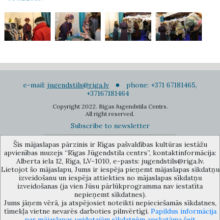
e-mail:
jugendstils@riga.lv
phone: +371 67181465,
+37167181464
Copyright 2022. Rigas Jugendstila Centrs.
All right reserved.
Subscribe to newsletter
Šīs mājaslapas pārzinis ir Rīgas pašvaldības kultūras iestāžu
apvienības muzejs “Rīgas Jūgendstila centrs”, kontaktinformācija:
Alberta iela 12, Rīga, LV-1010, e-pasts: jugendstils@riga.lv.
Lietojot šo mājaslapu, Jums ir iespēja pieņemt mājaslapas sīkdatņu
izveidošanu un iespēja attiekties no mājaslapas sīkdatņu
The Anti-Bureaucracy Centre of the Riga City Council (phone: 67026859,
izveidošanas (ja vien Jūsu pārlūkprogramma nav iestatīta
67012031, e-mail: bac@riga.lv) performs functions of a contact point in
nepieņemt sīkdatnes).
the Municipality of Riga, providing necessary protection and
Jums jāņem vērā, ja atspējosiet noteikti nepieciešamās sīkdatnes,
confidentiality to a person who informs about possible conflicts of
tīmekļa vietne nevarēs darboties pilnvērtīgi.
Papildus informācija
interest or other corrupt deals of officials in the Department or its
par mājaslapas veidotajām sīkdatnēm apskatāma šeit
subordinate bodies.