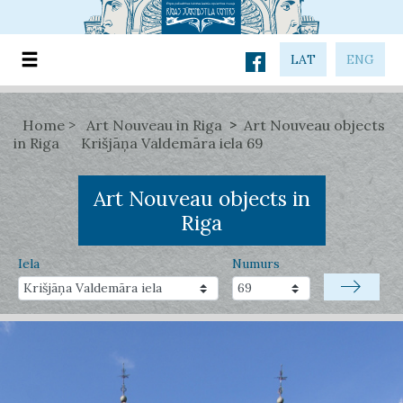
LAT
ENG
Home
Art Nouveau in Riga
Art Nouveau objects
in Riga
Krišjāņa Valdemāra iela 69
Art Nouveau objects in
Riga
Iela
Numurs