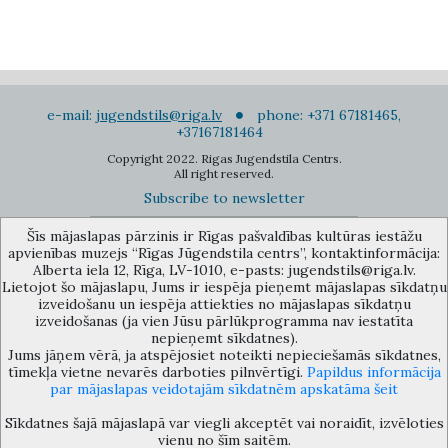
e-mail:
jugendstils@riga.lv
phone: +371 67181465,
+37167181464
Copyright 2022. Rigas Jugendstila Centrs.
All right reserved.
Subscribe to newsletter
Šīs mājaslapas pārzinis ir Rīgas pašvaldības kultūras iestāžu
apvienības muzejs “Rīgas Jūgendstila centrs”, kontaktinformācija:
Alberta iela 12, Rīga, LV-1010, e-pasts: jugendstils@riga.lv.
Lietojot šo mājaslapu, Jums ir iespēja pieņemt mājaslapas sīkdatņu
izveidošanu un iespēja attiekties no mājaslapas sīkdatņu
The Anti-Bureaucracy Centre of the Riga City Council (phone: 67026859,
izveidošanas (ja vien Jūsu pārlūkprogramma nav iestatīta
67012031, e-mail: bac@riga.lv) performs functions of a contact point in
nepieņemt sīkdatnes).
the Municipality of Riga, providing necessary protection and
Jums jāņem vērā, ja atspējosiet noteikti nepieciešamās sīkdatnes,
confidentiality to a person who informs about possible conflicts of
tīmekļa vietne nevarēs darboties pilnvērtīgi.
Papildus informācija
interest or other corrupt deals of officials in the Department or its
par mājaslapas veidotajām sīkdatnēm apskatāma šeit
subordinate bodies.
Sīkdatnes šajā mājaslapā var viegli akceptēt vai noraidīt, izvēloties
vienu no šīm saitēm.