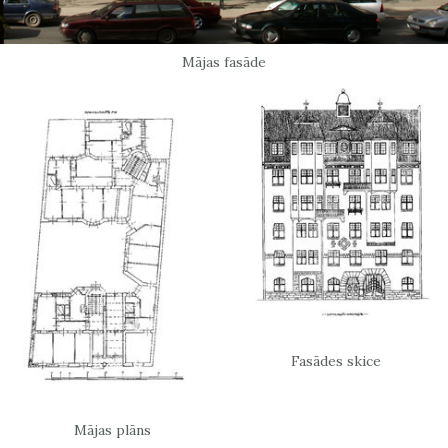
Mājas fasāde
Fasādes skice
Mājas plāns