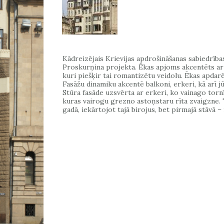
Kādreizējais Krievijas apdrošināšanas sabiedrība
Proskurņina projekta. Ēkas apjoms akcentēts ar 
kuri piešķir tai romantizētu veidolu. Ēkas apdar
Fasāžu dinamiku akcentē balkoni, erkeri, kā arī jū
Stūra fasāde uzsvērta ar erkeri, ko vainago tornī
kuras vairogu grezno astoņstaru rīta zvaigzne. Tā
gadā, iekārtojot tajā birojus, bet pirmajā stāvā –