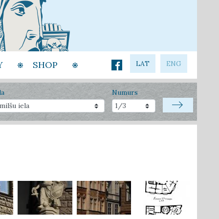
Y
SHOP
LAT
ENG
la
Numurs