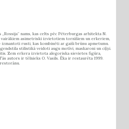
s „Rossija” nams, kas celts pēc Pēterburgas arhitekta N.
vairākiem asimetriski izvietotiem tornīšiem un erkeriem,
ē izmantoti rusti, kas kombinēti ar gaiši brūnu apmetumu.
gendstila stilistikā veidoti augu motīvi, maskaroni un ciļņi.
tis. Zem erkera izvietota alegoriska sievietes figūra,
s autors ir tēlnieks O. Vasils. Ēka ir restaurēta 1999.
 restorānu.