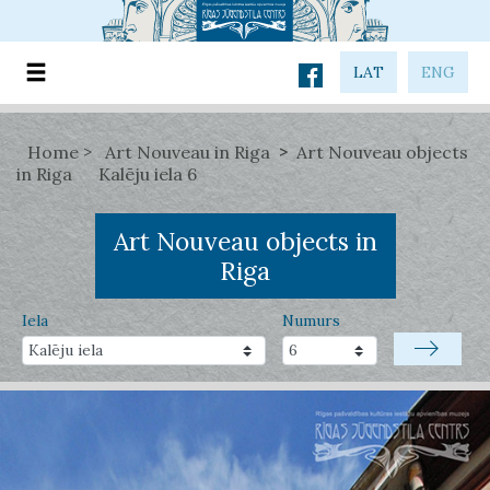
LAT
ENG
Home
Art Nouveau in Riga
Art Nouveau objects
in Riga
Kalēju iela 6
Art Nouveau objects in
Riga
Iela
Numurs