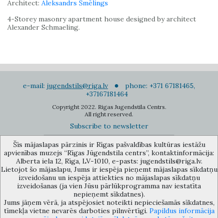
Architect:
Aleksandrs Šmēlings
4-Storey masonry apartment house designed by architect
Alexander Schmaeling.
e-mail:
jugendstils@riga.lv
phone: +371 67181465,
+37167181464
Copyright 2022. Rigas Jugendstila Centrs.
All right reserved.
Subscribe to newsletter
Šīs mājaslapas pārzinis ir Rīgas pašvaldības kultūras iestāžu
apvienības muzejs “Rīgas Jūgendstila centrs”, kontaktinformācija:
Alberta iela 12, Rīga, LV-1010, e-pasts: jugendstils@riga.lv.
Lietojot šo mājaslapu, Jums ir iespēja pieņemt mājaslapas sīkdatņu
izveidošanu un iespēja attiekties no mājaslapas sīkdatņu
The Anti-Bureaucracy Centre of the Riga City Council (phone: 67026859,
izveidošanas (ja vien Jūsu pārlūkprogramma nav iestatīta
67012031, e-mail: bac@riga.lv) performs functions of a contact point in
nepieņemt sīkdatnes).
the Municipality of Riga, providing necessary protection and
Jums jāņem vērā, ja atspējosiet noteikti nepieciešamās sīkdatnes,
confidentiality to a person who informs about possible conflicts of
tīmekļa vietne nevarēs darboties pilnvērtīgi.
Papildus informācija
interest or other corrupt deals of officials in the Department or its