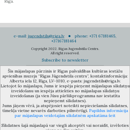
Riga.
e-mail:
jugendstils@riga.lv
phone: +371 67181465,
+37167181464
Copyright 2022. Rigas Jugendstila Centrs.
All right reserved.
Subscribe to newsletter
Šīs mājaslapas pārzinis ir Rīgas pašvaldības kultūras iestāžu
apvienības muzejs “Rīgas Jūgendstila centrs”, kontaktinformācija:
Alberta iela 12, Rīga, LV-1010, e-pasts: jugendstils@riga.lv.
Lietojot šo mājaslapu, Jums ir iespēja pieņemt mājaslapas sīkdatņu
izveidošanu un iespēja attiekties no mājaslapas sīkdatņu
The Anti-Bureaucracy Centre of the Riga City Council (phone: 67026859,
izveidošanas (ja vien Jūsu pārlūkprogramma nav iestatīta
67012031, e-mail: bac@riga.lv) performs functions of a contact point in
nepieņemt sīkdatnes).
the Municipality of Riga, providing necessary protection and
Jums jāņem vērā, ja atspējosiet noteikti nepieciešamās sīkdatnes,
confidentiality to a person who informs about possible conflicts of
tīmekļa vietne nevarēs darboties pilnvērtīgi.
Papildus informācija
interest or other corrupt deals of officials in the Department or its
par mājaslapas veidotajām sīkdatnēm apskatāma šeit
subordinate bodies.
Sīkdatnes šajā mājaslapā var viegli akceptēt vai noraidīt, izvēloties