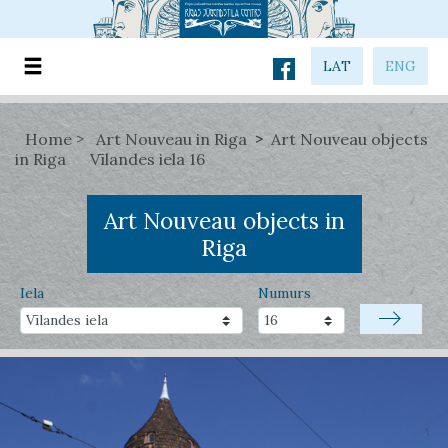
LAT
ENG
Home
Art Nouveau in Riga
Art Nouveau objects
in Riga
Vīlandes iela 16
Art Nouveau objects in
Riga
Iela
Numurs