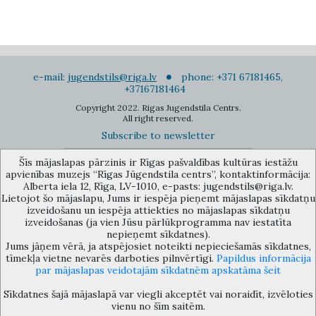
e-mail:
jugendstils@riga.lv
phone: +371 67181465,
+37167181464
Copyright 2022. Rigas Jugendstila Centrs.
All right reserved.
Subscribe to newsletter
Šīs mājaslapas pārzinis ir Rīgas pašvaldības kultūras iestāžu
apvienības muzejs “Rīgas Jūgendstila centrs”, kontaktinformācija:
Alberta iela 12, Rīga, LV-1010, e-pasts: jugendstils@riga.lv.
Lietojot šo mājaslapu, Jums ir iespēja pieņemt mājaslapas sīkdatņu
izveidošanu un iespēja attiekties no mājaslapas sīkdatņu
The Anti-Bureaucracy Centre of the Riga City Council (phone: 67026859,
izveidošanas (ja vien Jūsu pārlūkprogramma nav iestatīta
67012031, e-mail: bac@riga.lv) performs functions of a contact point in
nepieņemt sīkdatnes).
the Municipality of Riga, providing necessary protection and
Jums jāņem vērā, ja atspējosiet noteikti nepieciešamās sīkdatnes,
confidentiality to a person who informs about possible conflicts of
tīmekļa vietne nevarēs darboties pilnvērtīgi.
Papildus informācija
interest or other corrupt deals of officials in the Department or its
par mājaslapas veidotajām sīkdatnēm apskatāma šeit
subordinate bodies.
Sīkdatnes šajā mājaslapā var viegli akceptēt vai noraidīt, izvēloties
vienu no šīm saitēm.