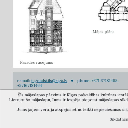
Mājas plāns
Fasādes rasējums
e-mail:
jugendstils@riga.lv
phone: +371 67181465,
+37167181464
Šīs mājaslapas pārzinis ir Rīgas pašvaldības kultūras iestā
Lietojot šo mājaslapu, Jums ir iespēja pieņemt mājaslapas sīk
The Anti-Bureaucracy Centre of the Riga City Council (phone: 6
confidentiality to a person who infor
Jums jāņem vērā, ja atspējosiet noteikti nepieciešamās sīk
Sīkdatnes 