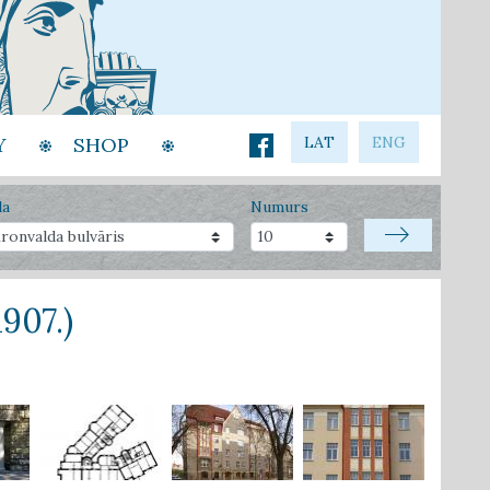
Y
SHOP
LAT
ENG
la
Numurs
907.)