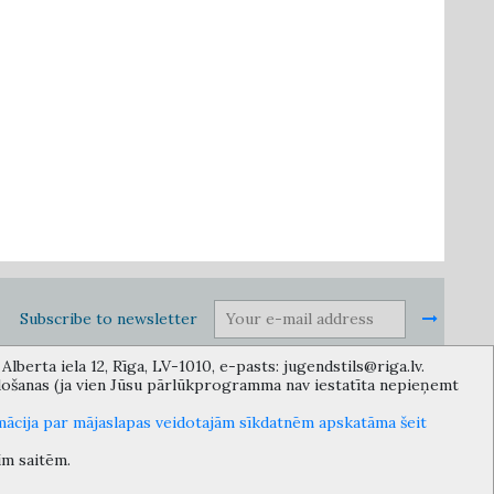
Subscribe to newsletter
lberta iela 12, Rīga, LV-1010, e-pasts: jugendstils@riga.lv.
idošanas (ja vien Jūsu pārlūkprogramma nav iestatīta nepieņemt
in the Municipality of Riga, providing necessary protection and
 Department or its subordinate bodies.
mācija par mājaslapas veidotajām sīkdatnēm apskatāma šeit
īm saitēm.