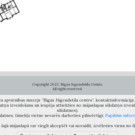
Copyright 2022. Rigas Jugendstila Centrs.
All right reserved.
žu apvienības muzejs “Rīgas Jūgendstila centrs”, kontaktinformācija: A
datņu izveidošanu un iespēja attiekties no mājaslapas sīkdatņu izve
7026859, 67012031, e-mail: bac@riga.lv) performs functions of a contact point 
sīkdatnes).
ms about possible conflicts of interest or other corrupt deals of officials in the
datnes, tīmekļa vietne nevarēs darboties pilnvērtīgi.
Papildus infor
šajā mājaslapā var viegli akceptēt vai noraidīt, izvēloties vienu no š