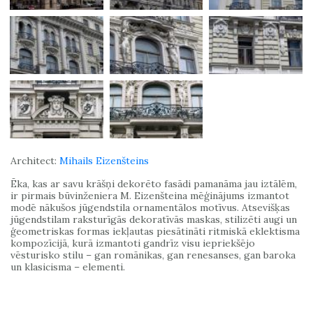
Architect:
Mihails Eizenšteins
Ēka, kas ar savu krāšņi dekorēto fasādi pamanāma jau iztālēm,
ir pirmais būvinženiera M. Eizenšteina mēģinājums izmantot
modē nākušos jūgendstila ornamentālos motīvus. Atsevišķas
jūgendstilam raksturīgās dekoratīvās maskas, stilizēti augi un
ģeometriskas formas iekļautas piesātināti ritmiskā eklektisma
kompozīcijā, kurā izmantoti gandrīz visu iepriekšējo
vēsturisko stilu – gan romānikas, gan renesanses, gan baroka
un klasicisma – elementi.