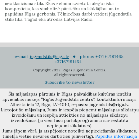
neoklasicisma stilā. Ēkas zelminī izvietota alegoriska
kompozīcija, kas simbolizē pārticību un labklājību, un to
papildina Rīgas ģerbonis. Tēlniecības darbi veidoti jūgendstila
stilistikā. Tagad ēkā atrodas Latvijas Radio.
e-mail:
jugendstils@riga.lv
phone: +371 67181465,
+37167181464
Copyright 2022. Rigas Jugendstila Centrs.
All right reserved.
Subscribe to newsletter
Šīs mājaslapas pārzinis ir Rīgas pašvaldības kultūras iestāžu
apvienības muzejs “Rīgas Jūgendstila centrs”, kontaktinformācija:
Alberta iela 12, Rīga, LV-1010, e-pasts: jugendstils@riga.lv.
Lietojot šo mājaslapu, Jums ir iespēja pieņemt mājaslapas sīkdatņu
izveidošanu un iespēja attiekties no mājaslapas sīkdatņu
The Anti-Bureaucracy Centre of the Riga City Council (phone: 67026859,
izveidošanas (ja vien Jūsu pārlūkprogramma nav iestatīta
67012031, e-mail: bac@riga.lv) performs functions of a contact point in
nepieņemt sīkdatnes).
the Municipality of Riga, providing necessary protection and
Jums jāņem vērā, ja atspējosiet noteikti nepieciešamās sīkdatnes,
confidentiality to a person who informs about possible conflicts of
tīmekļa vietne nevarēs darboties pilnvērtīgi.
Papildus informācija
interest or other corrupt deals of officials in the Department or its