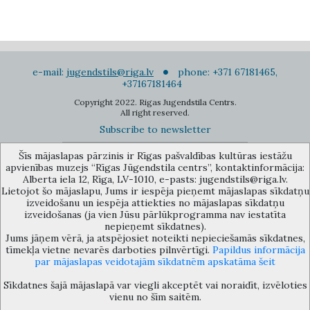
e-mail:
jugendstils@riga.lv
phone: +371 67181465,
+37167181464
Copyright 2022. Rigas Jugendstila Centrs.
All right reserved.
Subscribe to newsletter
Šīs mājaslapas pārzinis ir Rīgas pašvaldības kultūras iestāžu
apvienības muzejs “Rīgas Jūgendstila centrs”, kontaktinformācija:
Alberta iela 12, Rīga, LV-1010, e-pasts: jugendstils@riga.lv.
Lietojot šo mājaslapu, Jums ir iespēja pieņemt mājaslapas sīkdatņu
izveidošanu un iespēja attiekties no mājaslapas sīkdatņu
The Anti-Bureaucracy Centre of the Riga City Council (phone: 67026859,
izveidošanas (ja vien Jūsu pārlūkprogramma nav iestatīta
67012031, e-mail: bac@riga.lv) performs functions of a contact point in
nepieņemt sīkdatnes).
the Municipality of Riga, providing necessary protection and
Jums jāņem vērā, ja atspējosiet noteikti nepieciešamās sīkdatnes,
confidentiality to a person who informs about possible conflicts of
tīmekļa vietne nevarēs darboties pilnvērtīgi.
Papildus informācija
interest or other corrupt deals of officials in the Department or its
par mājaslapas veidotajām sīkdatnēm apskatāma šeit
subordinate bodies.
Sīkdatnes šajā mājaslapā var viegli akceptēt vai noraidīt, izvēloties
vienu no šīm saitēm.