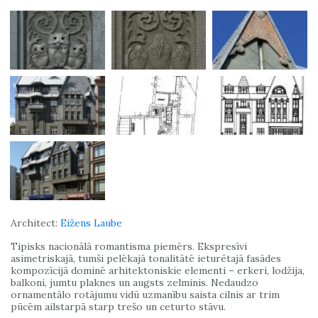
Architect:
Eižens Laube
Tipisks nacionālā romantisma piemērs. Ekspresīvi
asimetriskajā, tumši pelēkajā tonalitātē ieturētajā fasādes
kompozīcijā dominē arhitektoniskie elementi – erkeri, lodžija,
balkoni, jumtu plaknes un augsts zelminis. Nedaudzo
ornamentālo rotājumu vidū uzmanību saista cilnis ar trim
pūcēm ailstarpā starp trešo un ceturto stāvu.