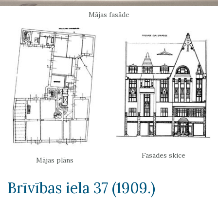
Mājas fasāde
Fasādes skice
Mājas plāns
Brīvības iela 37 (1909.)