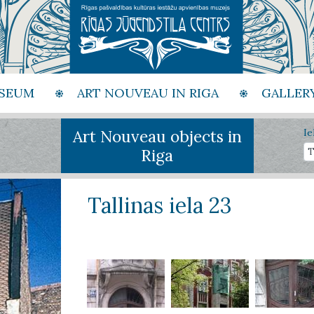
SEUM
ART NOUVEAU IN RIGA
GALLER
Art Nouveau objects in
Ie
Riga
Tallinas iela 23