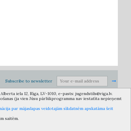
Subscribe to newsletter
lberta iela 12, Rīga, LV-1010, e-pasts: jugendstils@riga.lv.
idošanas (ja vien Jūsu pārlūkprogramma nav iestatīta nepieņemt
in the Municipality of Riga, providing necessary protection and
 Department or its subordinate bodies.
mācija par mājaslapas veidotajām sīkdatnēm apskatāma šeit
īm saitēm.