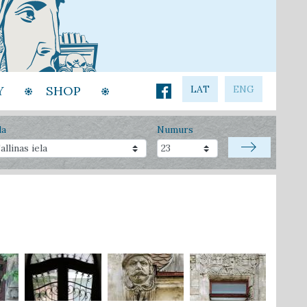
Y
SHOP
LAT
ENG
la
Numurs