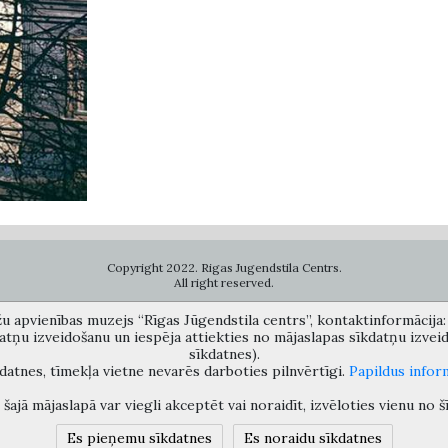
Copyright 2022. Rigas Jugendstila Centrs.
All right reserved.
žu apvienības muzejs “Rīgas Jūgendstila centrs”, kontaktinformācija: A
datņu izveidošanu un iespēja attiekties no mājaslapas sīkdatņu izve
7026859, 67012031, e-mail: bac@riga.lv) performs functions of a contact point 
sīkdatnes).
ms about possible conflicts of interest or other corrupt deals of officials in the
datnes, tīmekļa vietne nevarēs darboties pilnvērtīgi.
Papildus infor
šajā mājaslapā var viegli akceptēt vai noraidīt, izvēloties vienu no š
Es pieņemu sīkdatnes
Es noraidu sīkdatnes