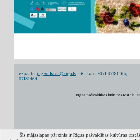
e-pasts:
jugendstils@riga.lv
tālr.: +371 67181465,
67181464
Rīgas pašvaldības kultūras iestāžu apv
Šīs mājaslapas pārzinis ir Rīgas pašvaldības kultūras iestā