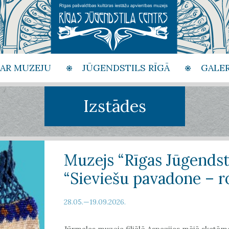
PAR MUZEJU
JŪGENDSTILS RĪGĀ
GALER
Izstādes
Muzejs “Rīgas Jūgendsti
“Sieviešu pavadone – 
28.05.—19.09.2026.