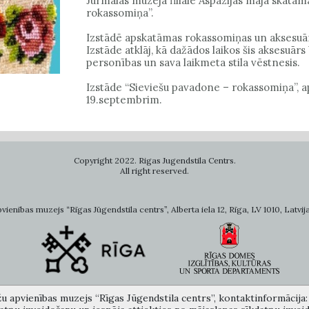
Jūrmalas muzeja filiālē Aspazijas mājā skatā
rokassomiņa”.
Izstādē apskatāmas rokassomiņas un aksesuār
Izstāde atklāj, kā dažādos laikos šis aksesuārs 
personības un sava laikmeta stila vēstnesis.
Izstāde “Sieviešu pavadone – rokassomiņa”, ap
19.septembrim.
Copyright 2022. Rigas Jugendstila Centrs.
All right reserved.
ienības muzejs “Rīgas Jūgendstila centrs”, Alberta iela 12, Rīga, LV 1010, Latvija
žu apvienības muzejs “Rīgas Jūgendstila centrs”, kontaktinformācija: A