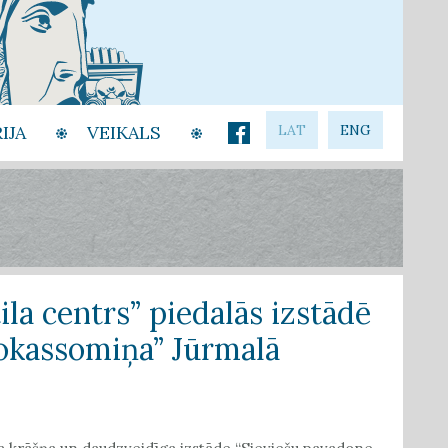
IJA
VEIKALS
LAT
ENG
la centrs” piedalās izstādē
rokassomiņa” Jūrmalā