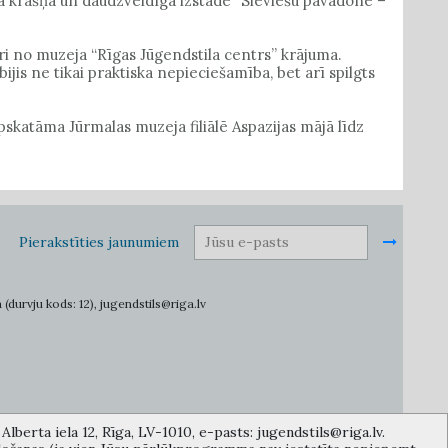
ma krāšņa un daudzveidīga izstāde “Sieviešu pavadone –
i no muzeja “Rīgas Jūgendstila centrs” krājuma.
bijis ne tikai praktiska nepieciešamība, bet arī spilgts
skatāma Jūrmalas muzeja filiālē Aspazijas mājā līdz
Pierakstīties jaunumiem
 (durvju kods: 12), jugendstils@riga.lv
lberta iela 12, Rīga, LV-1010, e-pasts: jugendstils@riga.lv.