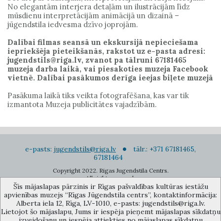
No elegantām interjera detaļām un ilustrācijām līdz
mūsdienu interpretācijām animācijā un dizainā –
jūgendstila iedvesma dzīvo joprojām.
Dalībai filmas seansā un ekskursijā nepieciešama
iepriekšēja pieteikšanās, rakstot uz e-pasta adresi:
jugendstils@riga.lv, zvanot pa tālruni 67181465
muzeja darba laikā, vai piesakoties muzeja Facebook
vietnē. Dalībai pasākumos derīga ieejas biļete muzejā
Pasākuma laikā tiks veikta fotografēšana, kas var tik
izmantota Muzeja publicitātes vajadzībām.
e-pasts:
jugendstils@riga.lv
tālr.: +371 67181465,
67181464
Copyright 2022. Rigas Jugendstila Centrs.
All right reserved.
Šīs mājaslapas pārzinis ir Rīgas pašvaldības kultūras iestāžu
Pierakstīties jaunumiem
apvienības muzejs “Rīgas Jūgendstila centrs”, kontaktinformācija:
Alberta iela 12, Rīga, LV-1010, e-pasts: jugendstils@riga.lv.
Lietojot šo mājaslapu, Jums ir iespēja pieņemt mājaslapas sīkdatņu
izveidošanu un iespēja attiekties no mājaslapas sīkdatņu