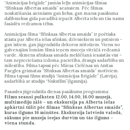
“Animācijas brigāde” jaunās leļļu animācijas filmas
“Sfinksas Albertas smaids” seansiem. Pēc filmas
noskatīšanās aicināsim gan lielus, gan mazus pasākuma
dalībniekus gida pavadībā iepazīt Alberta ielu un tās namu
fasādēs redzamos tēlus.
Animācijas filma “Sfinksas Albertas smaids” ir poētisks
stāsts par Alberta ielas sfinksu, dzīvniekiem un putniem -
gan īstiem, gan jūgendstila dekoros mītošiem. Vienu no
galvenajām lomām filmā ieņem muzeja vitrāžā redzamā
varde. Akmens sfinksas smaida meklēšanā iesaistās visi –
tam nepieciešama izdoma, pacietība, draugu sadarbība un
mīlestība. Filma tapusi pēc Māras Cielēnas un Anitas
Paegles grāmatas “Sfinksas Albertas smaids” motīviem.
Filma tapusi filmu studijā “Animācijas Brigāde” (Latvija),
sadarbībā ar studiju “Nukufilm”(Igaunija).
Pasaules jūgendstila dienas pasākumu programma:
Filmu seansi pulksten 12.00, 14.00, 16.00 muzejā,
multimediju zālē – un ekskursija pa Alberta ielas
apkārtni tūlīt pēc filmas “Sfinksas Albertas smaids”,
kuras ilgums 16 minūtes. Ekskursija latviešu valodā,
sākums pie muzeja ieejas durvīm un tās ilgums –
viena stunda.