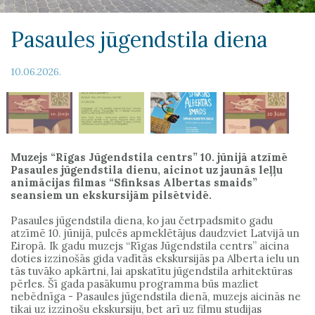
Pasaules jūgendstila diena
10.06.2026.
Muzejs “Rīgas Jūgendstila centrs” 10. jūnijā atzīmē
Pasaules jūgendstila dienu, aicinot uz jaunās leļļu
animācijas filmas “Sfinksas Albertas smaids”
seansiem un ekskursijām pilsētvidē.
Pasaules jūgendstila diena, ko jau četrpadsmito gadu
atzīmē 10. jūnijā, pulcēs apmeklētājus daudzviet Latvijā un
Eiropā. Ik gadu muzejs “Rīgas Jūgendstila centrs” aicina
doties izzinošās gida vadītās ekskursijās pa Alberta ielu un
tās tuvāko apkārtni, lai apskatītu jūgendstila arhitektūras
pērles. Šī gada pasākumu programma būs mazliet
nebēdnīga - Pasaules jūgendstila dienā, muzejs aicinās ne
tikai uz izzinošu ekskursiju, bet arī uz filmu studijas