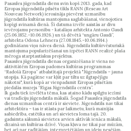
Pasaules jūgendstila dienu svin kopš 2013. gada, kad
Eiropas jūgendstila pilsētu tīkls RANN (Reseau Art
Nouveau Network) ierosināja pievērst uzmanību
jūgendstila kultūras mantojuma saglabāšanai, vienojoties
kopīgi svinamā dienā. Šī datuma izvēle saistās ar divu
ievērojamu personību - katalāņu arhitekta Antonio Gaudi
(25.06.1852.–10.06.1926.) un tā dēvētā “ungāru Gaudi”,
arhitekta Odona Lehnera (27.08.1845.–10.06.1914.)
godināšanu viņu nāves dienā. Jūgendstila kultūrvēsturiskā
mantojuma popularizēšanai un izpētei RANN realizē plaša
mēroga starptautiskus projektus.
Pasaules jūgendstila dienas organizēšana ir viena no
aktivitātēm Eiropas padomes kultūras programmas
“Radošā Eiropa” atbalstītajā projektā "Jūgendstils – jauna
utopija. Kā pagātne var kļūt par tiltu uz ilgtspējīgu
nākotni", kurā kopā ar vienpadsmit Eiropas pilsētām
piedalās muzejs “Rīgas Jūgendstila centrs”.
Ik gadu tiek izvēlēta tēma, kas ataino kādu spilgtu iezīmi
vai tradīciju jūgendstila mākslā. Šogad Pasaules jūgendstila
dienas uzmanības centrā ir sieviete. Jūgendstils nav tikai
arhitektūra – tas ir stāsts par laikmetu, kurā mainījās
sabiedrība, estētika un arī sievietes loma tajā. 20.
gadsimta sākumā sievietes arvien aktīvāk ienāca mākslā,
dizainā un kultūras dzīvē. Viņas kļuva ne tikai par mūzām,
bet arī par radītājām, interpretētājām un ideju nesējām.