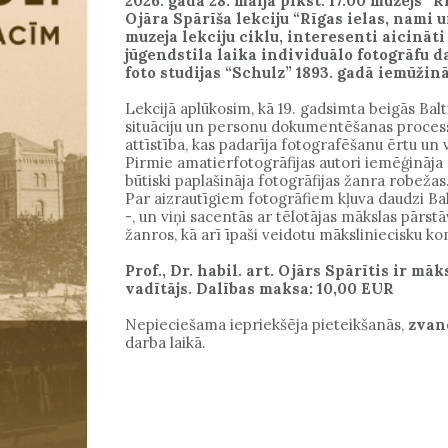
2026. gada 28. maijā plkst. 17.00 muzejs “
Ojāra Spārīša lekciju “Rīgas ielas, nami u
muzeja lekciju ciklu, interesenti aicināti
jūgendstila laika individuālo fotogrāfu 
foto studijas “Schulz” 1893. gadā iemūžin
Lekcijā aplūkosim, kā 19. gadsimta beigās Balti
situāciju un personu dokumentēšanas process.
attīstība, kas padarīja fotografēšanu ērtu un
Pirmie amatierfotogrāfijas autori iemēģināja
būtiski paplašināja fotogrāfijas žanra robežas
Par aizrautīgiem fotogrāfiem kļuva daudzi Balt
-, un viņi sacentās ar tēlotājas mākslas pārstā
žanros, kā arī īpaši veidotu māksliniecisku k
Prof., Dr. habil. art. Ojārs Spārītis ir 
vadītājs. Dalības maksa: 10,00 EUR
Nepieciešama iepriekšēja pieteikšanās,
zvano
darba laikā.