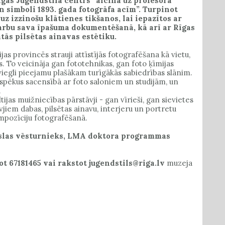
Rīgas Jūgendstila centrs” aicina uz profesora
n simboli 1893. gada fotogrāfa acīm”. Turpinot
 uz izzinošu klātienes tikšanos, lai iepazītos ar
darbu sava īpašuma dokumentēšanā, kā arī ar Rīgas
ātās pilsētas ainavas estētiku.
jas provincēs strauji attīstījās fotografēšana kā vietu,
 To veicināja gan fototehnikas, gan foto ķīmijas
 viegli pieejamu plašākam turīgākās sabiedrības slānim.
 spēkus sacensībā ar foto saloniem un studijām, un
.
ijas muižniecības pārstāvji - gan vīrieši, gan sievietes
vjiem dabas, pilsētas ainavu, interjeru un portretu
ompozīciju fotografēšanā.
mākslas vēsturnieks, LMA doktora programmas
t 67181465 vai rakstot jugendstils@riga.lv
muzeja