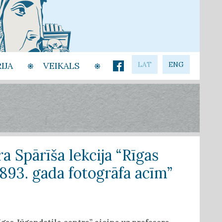
IJA
VEIKALS
LAT
ENG
āra Spārīša lekcija “Rīgas
1893. gada fotogrāfa acīm”