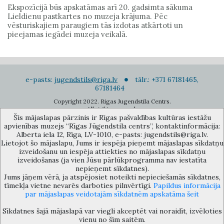
Ekspozīcijā būs apskatāmas arī 20. gadsimta sākuma
Lieldienu pastkartes no muzeja krājuma. Pēc
vēsturiskajiem paraugiem tās izdotas atkārtoti un
pieejamas iegādei muzeja veikalā.
e-pasts:
jugendstils@riga.lv
tālr.: +371 67181465,
67181464
Copyright 2022. Rigas Jugendstila Centrs.
All right reserved.
Šīs mājaslapas pārzinis ir Rīgas pašvaldības kultūras iestāžu
Pierakstīties jaunumiem
apvienības muzejs “Rīgas Jūgendstila centrs”, kontaktinformācija:
Alberta iela 12, Rīga, LV-1010, e-pasts: jugendstils@riga.lv.
Lietojot šo mājaslapu, Jums ir iespēja pieņemt mājaslapas sīkdatņu
izveidošanu un iespēja attiekties no mājaslapas sīkdatņu
izveidošanas (ja vien Jūsu pārlūkprogramma nav iestatīta
nepieņemt sīkdatnes).
Jums jāņem vērā, ja atspējosiet noteikti nepieciešamās sīkdatnes,
Rīgas pašvaldības kultūras iestāžu apvienības muzejs “Rīgas Jūgendstila
tīmekļa vietne nevarēs darboties pilnvērtīgi.
Papildus informācija
centrs”, Alberta iela 12, Rīga, LV 1010, Latvija (durvju kods: 12),
par mājaslapas veidotajām sīkdatnēm apskatāma šeit
jugendstils@riga.lv
Sīkdatnes šajā mājaslapā var viegli akceptēt vai noraidīt, izvēloties
vienu no šīm saitēm.