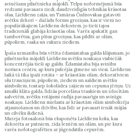
svinēšanu pilsētnieka mājoklī. Telpu noformējumā būs
redzami pavasara ziedi, daudzveidīgās tehnikās krāsotas
olas, Lieldienu zaķis, un Tamāras Čudnovskas gatavoti
svētku dekori – dažādu formu groziņus, kas ir vieni no
populārākajiem Lieldienu dekoriem, jo tieši tajos
tradicionāli glabāja krāsotās olas. Varēs apskatīt gan
tamborētus, gan pītus groziņus, kas pildīti ar olām,
pūpoliem, vaska un cukura ziediem.
Īpaša uzmanība būs vētīta ēdamistabas galda klājumam, jo
pilsētnieku mājoklī Lieldienu svētku noskaņa visbiežāk
koncentrējās tieši ap galdu. Ēdamistaba bija svinību
norises centrs, ap kuru pulcējās ģimene un viesi. Lieldienu
laikā tā tika īpaši rotāts – ar krāsotām olām, dekoratīviem
olu trauciņiem, pūpoliem, ziediem un saldiem svētku
simboliem, tostarp šokolādes zaķiem un cepuma jēriņu. Uz
smalki klāta galda, līdzās porcelāna traukiem un izlocītām
salvetēm, svētku rotājumi radīja pavasarīgu un svinīgu
noskaņu. Lieldienu mielasts ar krāsotām olām simbolizēja
atjaunošanos un dzīvību, kas līdz ar pavasari ienāk mājās
un cilvēku ikdienā.
Muzeja fotosalonā būs eksponēts Lieldienu koks, kas
dekorēts ar putniem, zīda lentēm un olām, un pie kura
varēs nofotografēties ar jūgendstila cepurēm.