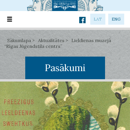
LAT
ENG
Sākumlapa
Aktualitātes
Lieldienas muzejā
“Rīgas Jūgendstila centrs”
Pasākumi