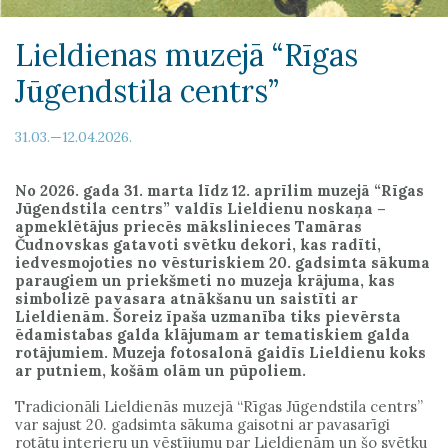
Lieldienas muzejā “Rīgas
Jūgendstila centrs”
31.03.—12.04.2026.
No 2026. gada 31. marta līdz 12. aprīlim muzejā “Rīgas
Jūgendstila centrs” valdīs Lieldienu noskaņa –
apmeklētājus priecēs mākslinieces Tamāras
Čudnovskas gatavoti svētku dekori, kas radīti,
iedvesmojoties no vēsturiskiem 20. gadsimta sākuma
paraugiem un priekšmeti no muzeja krājuma, kas
simbolizē pavasara atnākšanu un saistīti ar
Lieldienām. Šoreiz īpaša uzmanība tiks pievērsta
ēdamistabas galda klājumam ar tematiskiem galda
rotājumiem. Muzeja fotosalonā gaidīs Lieldienu koks
ar putniem, košām olām un pūpoliem.
Tradicionāli Lieldienās muzejā “Rīgas Jūgendstila centrs”
var sajust 20. gadsimta sākuma gaisotni ar pavasarīgi
rotātu interjeru un vēstījumu par Lieldienām un šo svētku