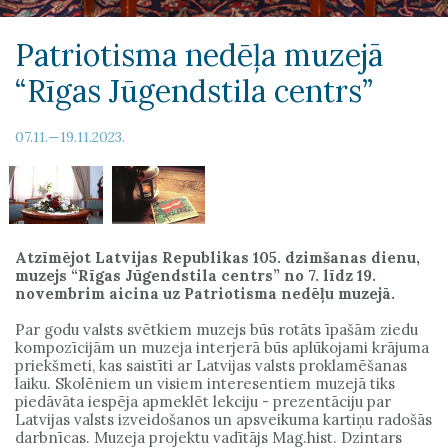
Patriotisma nedēļa muzejā
“Rīgas Jūgendstila centrs”
07.11.—19.11.2023.
Atzīmējot Latvijas Republikas 105. dzimšanas dienu,
muzejs “Rīgas Jūgendstila centrs” no 7. līdz 19.
novembrim aicina uz Patriotisma nedēļu muzejā.
Par godu valsts svētkiem muzejs būs rotāts īpašām ziedu
kompozīcijām un muzeja interjerā būs aplūkojami krājuma
priekšmeti, kas saistīti ar Latvijas valsts proklamēšanas
laiku. Skolēniem un visiem interesentiem muzejā tiks
piedāvāta iespēja apmeklēt lekciju - prezentāciju par
Latvijas valsts izveidošanos un apsveikuma kartiņu radošās
darbnīcas. Muzeja projektu vadītājs Mag.hist. Dzintars