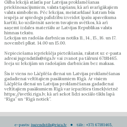
Gilba lekcijā stāstīs par Latvijas proklamēšanas
priekšnosacījumiem, valsts tapšanu, kā arī svarīgākajiem
valsts simboliem. Pēc lekcijas, meistarklasē katram būs
iespēja ar spiedogu palīdzību izveidot īpašu apsveikuma
kartīti, ko uzdāvināt saviem tuvajiem svētkos, kā arī
saņemt izdales materiālu ar Latvijas Republikas valsts
himnas tekstu.
Lekcijas un radošās darbnīcas notiks 11., 14., 15., 16. un 17.
novembrī plkst. 14.00 un 15.00.
Nepieciešama iepriekšēja pieteikšanās, rakstot uz e-pasta
adresi jugendstils@riga.lv vai zvanot pa tālruni 67181465.
Ieeja uz lekcijām un radošajām darbnīcām bez maksas.
Šis ir viens no Lāčplēša dienai un Latvijas proklamēšanas
gadadienai veltītajiem pasākumiem Rīgā. Ar visiem
Lāčplēša dienai un Latvijas proklamēšanas gadadienai
veltītajiem pasākumiem Rīgā var iepazīties tīmekļvietnē
https://svetki.riga.lv, kā arī sekot līdzi sociālo tīklu lapā
“Rīga” un “Rīgā notiek”.
e-pasts:
jugendstils@riga.lv
tālr.: +371 67181465,