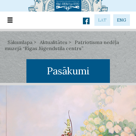
LAT
ENG
Sākumlapa
Aktualitātes
Patriotisma nedēļa
muzejā “Rīgas Jūgendstila centrs”
Pasākumi