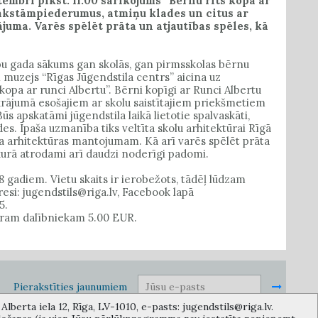
tembrī plkst. 11.00 sarīkojums “Bērnu rīts kopā ar
rakstāmpiederumus, atmiņu klades un citus ar
juma. Varēs spēlēt prāta un atjautības spēles, kā
ību gada sākums gan skolās, gan pirmsskolas bērnu
muzejs “Rīgas Jūgendstila centrs” aicina uz
pa ar runci Albertu”. Bērni kopīgi ar Runci Albertu
krājumā esošajiem ar skolu saistītajiem priekšmetiem
Būs apskatāmi jūgendstila laikā lietotie spalvaskāti,
es. Īpaša uzmanība tiks veltīta skolu arhitektūrai Rīgā
 arhitektūras mantojumam. Kā arī varēs spēlēt prāta
kurā atrodami arī daudzi noderīgi padomi.
 gadiem. Vietu skaits ir ierobežots, tādēļ lūdzam
resi: jugendstils@riga.lv, Facebook lapā
5.
tram dalībniekam 5.00 EUR.
Pierakstīties jaunumiem
lberta iela 12, Rīga, LV-1010, e-pasts: jugendstils@riga.lv.