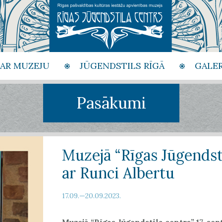
PAR MUZEJU
JŪGENDSTILS RĪGĀ
GALER
Pasākumi
Muzejā “Rīgas Jūgendsti
ar Runci Albertu
17.09.—20.09.2023.