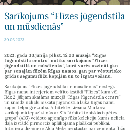
Sarīkojums “Flīzes jūgendstilā
un mūsdienās”
30.06.2023.
2023. gada 30.jūnijā plkst. 15.00 muzejā “Rīgas
Jūgendstila centrs” notiks sarīkojums “Flīzes
jūgendstilā un mūsdienās”, kurā varēs uzzināt gan
par senajām flīzēm Rīgas namos, gan par vēsturisko
grīdas segumu flīžu kopijām un to izgatavošanu.
Sarīkojums “Flīzes jūgendstilā un mūsdienās” noslēgs
Rīgas namu interjeriem veltīto izstādi “Flīzes”, kura vēl
līdz 2. jūlijam skatāma muzejā “Rīgas Jūgendstila centrs”
un sniedz nelielu ieskatu jūgendstila laika Rīgas namu
kāpņu telpu greznībā. Arhitekte Liesma Markova
sarīkojumā iepazīstinās ar SIA “Arhitektoniskās izpētes
grupa” (AIG) veidoto apjomīgo flīžu kolekciju, kuras neliela
daļa izstādē pirmoreiz aplūkojama plašākai publikai.
Interjera dizainere Alda Melzupe stāstīs par cementa flīžu