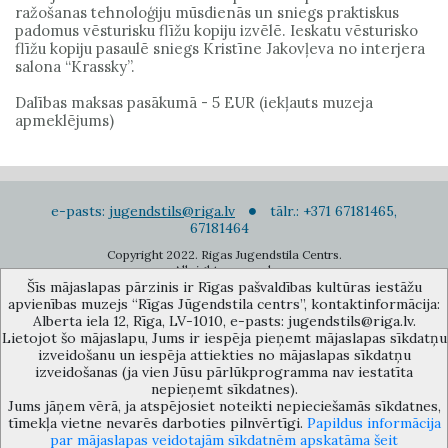
ražošanas tehnoloģiju mūsdienās un sniegs praktiskus
padomus vēsturisku flīžu kopiju izvēlē. Ieskatu vēsturisko
flīžu kopiju pasaulē sniegs Kristīne Jakovļeva no interjera
salona “Krassky”.
Dalības maksas pasākumā - 5 EUR (iekļauts muzeja
apmeklējums)
e-pasts:
jugendstils@riga.lv
tālr.: +371 67181465,
67181464
Copyright 2022. Rigas Jugendstila Centrs.
All right reserved.
Šīs mājaslapas pārzinis ir Rīgas pašvaldības kultūras iestāžu
Pierakstīties jaunumiem
apvienības muzejs “Rīgas Jūgendstila centrs”, kontaktinformācija:
Alberta iela 12, Rīga, LV-1010, e-pasts: jugendstils@riga.lv.
Lietojot šo mājaslapu, Jums ir iespēja pieņemt mājaslapas sīkdatņu
izveidošanu un iespēja attiekties no mājaslapas sīkdatņu
izveidošanas (ja vien Jūsu pārlūkprogramma nav iestatīta
nepieņemt sīkdatnes).
Jums jāņem vērā, ja atspējosiet noteikti nepieciešamās sīkdatnes,
Rīgas pašvaldības kultūras iestāžu apvienības muzejs “Rīgas Jūgendstila
tīmekļa vietne nevarēs darboties pilnvērtīgi.
Papildus informācija
centrs”, Alberta iela 12, Rīga, LV 1010, Latvija (durvju kods: 12),
par mājaslapas veidotajām sīkdatnēm apskatāma šeit
jugendstils@riga.lv