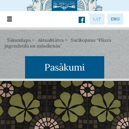
LAT
ENG
Sākumlapa
Aktualitātes
Sarīkojums “Flīzes
jūgendstilā un mūsdienās”
Pasākumi