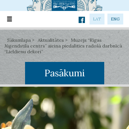
LAT
ENG
Sākumlapa
Aktualitātes
Muzejs “Rīgas
Jūgendstila centrs” aicina piedalīties radošā darbnīcā
“Lieldienu dekori”
Pasākumi