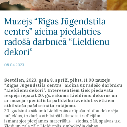
Muzejs “Rīgas Jūgendstila
centrs” aicina piedalīties
radošā darbnīcā “Lieldienu
dekori”
08.04.2023.
Sestdien, 2023. gada 8. aprīlī, plkst. 11.00 muzejs
“Rīgas Jūgendstila centrs” aicina uz radošo darbnīcu
“Lieldienu dekori”. Interesentiem tiek piedāvāta
iespēja iepazīt 20. gs. sākuma Lieldienu dekorus un
ar muzeja speciālista palīdzību izveidot svētkiem
atbilstošu pašdarinātu rotājumu.
20. gadsimta sākumā Lieldienās ar īpašu rūpību dekorēja
mājokļus, to darīja atbilstoši laikmeta tradīcijām,
izmantojot pieejamos materiālus – ziedus, zāli, spalvas u.c.
Ziedi un zaļa zāle Lieldienās simbolizēja dabas