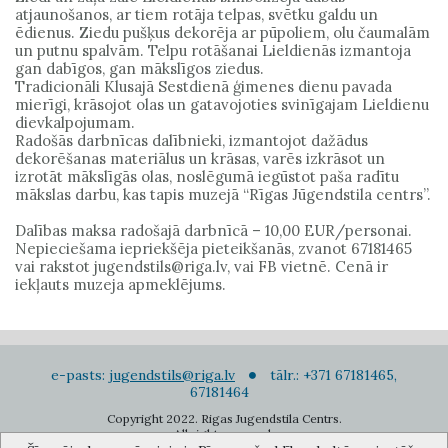
atjaunošanos, ar tiem rotāja telpas, svētku galdu un
ēdienus. Ziedu pušķus dekorēja ar pūpoliem, olu čaumalām
un putnu spalvām. Telpu rotāšanai Lieldienās izmantoja
gan dabīgos, gan mākslīgos ziedus.
Tradicionāli Klusajā Sestdienā ģimenes dienu pavada
mierīgi, krāsojot olas un gatavojoties svinīgajam Lieldienu
dievkalpojumam.
Radošās darbnīcas dalībnieki, izmantojot dažādus
dekorēšanas materiālus un krāsas, varēs izkrāsot un
izrotāt mākslīgās olas, noslēgumā iegūstot paša radītu
mākslas darbu, kas tapis muzejā “Rīgas Jūgendstila centrs”.
Dalības maksa radošajā darbnīcā – 10,00 EUR/personai.
Nepieciešama iepriekšēja pieteikšanās, zvanot 67181465
vai rakstot jugendstils@riga.lv, vai FB vietnē. Cenā ir
iekļauts muzeja apmeklējums.
e-pasts:
jugendstils@riga.lv
tālr.: +371 67181465,
67181464
Copyright 2022. Rigas Jugendstila Centrs.
All right reserved.