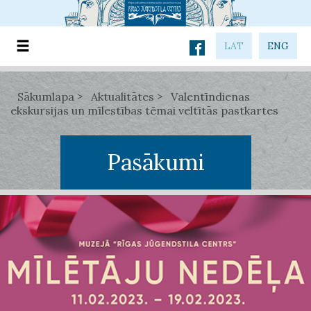
LAT
ENG
Sākumlapa
Aktualitātes
Valentīndienas
ekskursijas un mīlestības tēmai veltītās pastkartes
Pasākumi