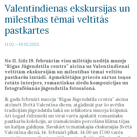
Valentīndienas ekskursijas un
mīlestības tēmai veltītās
pastkartes
11.02.—19.02.2023.
No 11. līdz 19. februārim visu mīlētāju nedēļā muzejs
“Rīgas Jūgendstila centrs” aicina uz Valentīndienai
veltītām ekskursijām un mīlestības tēmai veltītu
pastkaršu izstādi. Apmeklētājus priecēs sārtos toņos
rotāts interjers, romantiskas ziedu kompozīcijas un
fotografēšanās jūgendstila fotosalonā.
Ik gadu februārī muzejs “Rīgas Jūgendstila centrs” aicina
atzīmēt Svētā Valentīna dienu, atgādināt par šo svētku
tradīcijām jūgendstila laikā un ielūkoties muzeja krājumā.
Arī šogad rīdzinieki un viesi varēs apskatīt romantisku
pastkaršu kolekciju, ar izsmalcinātu porcelānu klātus tējas
un kafijas galdiņus. Savukārt tematiskajās ekskursijās Svētā
Valentīna dienā, 14. februārī plkst. 14.00 un 17.00 varēs