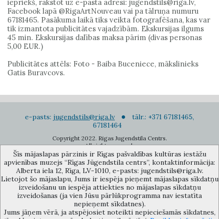
iepriekš, rakstot uz e-pasta adresi: jugendstils@riga.lv,
Facebook lapā @RigaArtNouveau vai pa tālruņa numuru
67181465. Pasākuma laikā tiks veikta fotografēšana, kas var
tik izmantota publicitātes vajadzībām. Ekskursijas ilgums
45 min. Ekskursijas dalības maksa pārim (divas personas
5,00 EUR.)
Publicitātes attēls: Foto - Baiba Buceniece, mākslinieks
Gatis Buravcovs.
e-pasts:
jugendstils@riga.lv
tālr.: +371 67181465,
67181464
Copyright 2022. Rigas Jugendstila Centrs.
All right reserved.
Šīs mājaslapas pārzinis ir Rīgas pašvaldības kultūras iestāžu
Pierakstīties jaunumiem
apvienības muzejs “Rīgas Jūgendstila centrs”, kontaktinformācija:
Alberta iela 12, Rīga, LV-1010, e-pasts: jugendstils@riga.lv.
Lietojot šo mājaslapu, Jums ir iespēja pieņemt mājaslapas sīkdatņu
izveidošanu un iespēja attiekties no mājaslapas sīkdatņu
izveidošanas (ja vien Jūsu pārlūkprogramma nav iestatīta
nepieņemt sīkdatnes).
Jums jāņem vērā, ja atspējosiet noteikti nepieciešamās sīkdatnes,
Rīgas pašvaldības kultūras iestāžu apvienības muzejs “Rīgas Jūgendstila