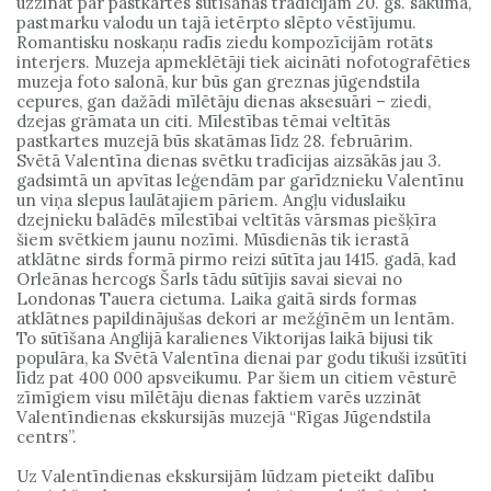
uzzināt par pastkartes sūtīšanas tradīcijām 20. gs. sākumā,
pastmarku valodu un tajā ietērpto slēpto vēstījumu.
Romantisku noskaņu radīs ziedu kompozīcijām rotāts
interjers. Muzeja apmeklētāji tiek aicināti nofotografēties
muzeja foto salonā, kur būs gan greznas jūgendstila
cepures, gan dažādi mīlētāju dienas aksesuāri – ziedi,
dzejas grāmata un citi. Mīlestības tēmai veltītās
pastkartes muzejā būs skatāmas līdz 28. februārim.
Svētā Valentīna dienas svētku tradīcijas aizsākās jau 3.
gadsimtā un apvītas leģendām par garīdznieku Valentīnu
un viņa slepus laulātajiem pāriem. Angļu viduslaiku
dzejnieku balādēs mīlestībai veltītās vārsmas piešķīra
šiem svētkiem jaunu nozīmi. Mūsdienās tik ierastā
atklātne sirds formā pirmo reizi sūtīta jau 1415. gadā, kad
Orleānas hercogs Šarls tādu sūtījis savai sievai no
Londonas Tauera cietuma. Laika gaitā sirds formas
atklātnes papildinājušas dekori ar mežģīnēm un lentām.
To sūtīšana Anglijā karalienes Viktorijas laikā bijusi tik
populāra, ka Svētā Valentīna dienai par godu tikuši izsūtīti
līdz pat 400 000 apsveikumu. Par šiem un citiem vēsturē
zīmīgiem visu mīlētāju dienas faktiem varēs uzzināt
Valentīndienas ekskursijās muzejā “Rīgas Jūgendstila
centrs”.
Uz Valentīndienas ekskursijām lūdzam pieteikt dalību